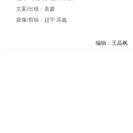
文案/出镜：袁媛
电影创作
电影市场
摄像/剪辑：赵宇 高鑫
机关党建
党建要闻
学习在线
编辑：王晶枫
文化人才
紫金人才
职称评审
数据资源
公共服务
新时代公民素养
新闻出版
作品著作权
提升资源库
政务服务
登记服务
科研创新
智库服务
文艺创作
服务管理平台
管理平台
服务管理