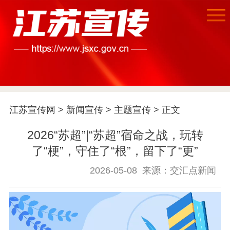
首页
江苏要闻
江苏宣传网
>
新闻宣传
>
主题宣传
> 正文
公示公告
2026“苏超”|“苏超”宿命之战，玩转
通知公告
信息公开制度
信息公开指南
了“梗”，守住了“根”，留下了“更”
信息公开年度报
2026-05-08
来源：交汇点新闻
告
政策法规
工作动态
理论武装