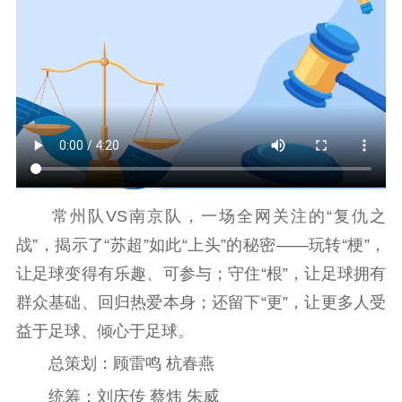
紫金文化艺术节
品牌活动
紫艺舞台
精神文明
文明创建
文明实践
文明培育
先进典型
社会宣传
思想政治教育
爱国主义教育
全民国防教育
常州队VS南京队，一场全网关注的“复仇之
红色资源保护利
用
战”，揭示了“苏超”如此“上头”的秘密——玩转“梗”，
让足球变得有乐趣、可参与；守住“根”，让足球拥有
新闻出版
群众基础、回归热爱本身；还留下“更”，让更多人受
精品出版
全民阅读
出版监管
益于足球、倾心于足球。
扫黄打非
总策划：顾雷鸣 杭春燕
电影工作
统筹：刘庆传 蔡炜 朱威