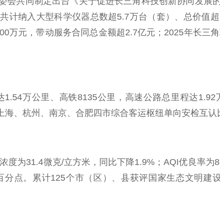
委会共同制定出台《关于促进长三角科技创新协同发展
纳入大型科学仪器总数超5.7万台（套）、总价值超68
0万元，带动服务合同总金额超2.7亿元；2025年长三
.54万公里、高铁8135公里，高速公路总里程达1.9
条，上海、杭州、南京、合肥四市综合客运枢纽单向安检互认
度为31.4微克/立方米，同比下降1.9%；AQI优良率为8
4个百分点。累计125个市（区）、县获评国家生态文明建