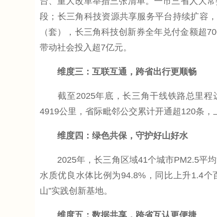
台、重大改革举措三张清单。一市三省人大常
段；长三角科技资源共享服务平台持续扩容，共计
（套），长三角科技创新券全年兑付金额超700
带动社会投入超7亿元。
维度三：互联互通，跨省出行更顺畅
截至2025年底，长三角干线铁路总里程达1
4919公里，省际毗邻公交累计开通超120
维度四：绿色共保，守护好山好水
2025年，长三角区域41个城市PM2.5平均浓
水质优良水体比例为94.8%，同比上升1.
山”实践创新基地。
维度五：数据共享，跨省互认更便捷