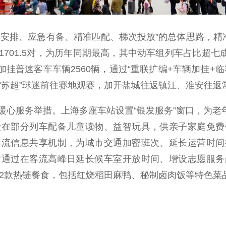
排、应急有备、精准匹配、梯次投放”的总体思路，精准
701.5对，为历年同期最高，其中动车组列车占比超七成
，加挂普速客车车辆2560辆，通过“重联扩编+车辆加挂
“苏超”球迷前往赛地观赛，加开盐城往返镇江、淮安往返
服务举措。上海多座车站设置“银发服务”窗口，为老年旅
段在部分列车配备儿童读物、益智玩具，供亲子家庭免费
客流信息共享机制，为城市交通加密班次、延长运营时间
站通过在客流高峰日延长候车室开放时间、增设志愿服务
42款热链餐食，包括红烧稻田麻鸭、秘制卤肉饭等特色菜