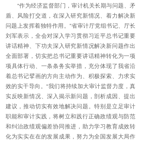
“作为经济监督部门，审计机关长期与问题、矛
数据资源
盾、风险打交道，在深入研究新情况、着力解决新
公共服务
问题上发挥着独特作用。”省审计厅党组书记、厅长
刘军表示，全会对深入学习贯彻习近平总书记重要
新时代公民素养
新闻出版
作品著作权
讲话精神、下功夫深入研究新情况解决新问题作出
提升资源库
政务服务
登记服务
全面部署，切实把总书记重要讲话精神转化为一项
科研创新
智库服务
文艺创作
服务管理平台
管理平台
服务管理
项具体行动、一条条务实举措，充分体现了我省沿
文化产业
数字出版
新闻发布工作备
着总书记擘画的方向主动作为、积极探索、力求实
统计分析
审读服务
案管理系统
效的实干导向。“我们将持续加大审计监督力度，真
电影
理论宣讲
政工继续教育学
实反映新情况、深入揭示新问题，剖析成因、提出
服务
共建共享平台
习平台
建议，推动切实有效地解决问题。特别是立足审计
责任编辑注册
业务申报系统
职能和审计实践，将树立和践行正确政绩观与防范
和纠治政绩观偏差协同推进，助力学习教育成效转
化为实实在在的发展成果，努力为全国发展大局作