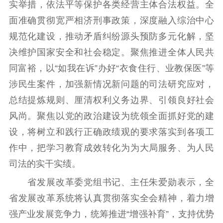
实举措，依法平等保护各类经营主体合法权益。全
主题宣传
对外宣传
新闻发布
面准确贯彻宽严相济刑事政策，深度融入综治中心
记者之家
品牌栏目
规范化建设，推动矛盾纠纷源头预防多元化解，坚
文化文艺
决维护国家安全和社会稳定。聚焦推进全体人民共
同富裕，以“如我在诉”办好“衣食住行、业教保医”等
精品生产
文化惠民
文化传承
涉民生案件，加强新情况新问题的司法研究应对，
文化交流
体制改革
文化产业
总结提炼规则、厘清权利义务边界、引领良好社会
紫金文化艺术节
品牌活动
紫艺舞台
风尚。聚焦以党的政治建设为统领全面抓好党的建
精神文明
设，将树立和践行正确政绩观的要求落实到各项工
作中，把学习教育成效转化为为大局服务、为人民
文明创建
文明实践
文明培育
司法的实干实绩。
先进典型
省发展改革委党组书记、主任朱爱勋表示，全
社会宣传
省发展改革系统将认真贯彻落实全会精神，着力增
思想政治教育
爱国主义教育
全民国防教育
强产业发展竞争力，统筹推进“增强补育”，支持优势