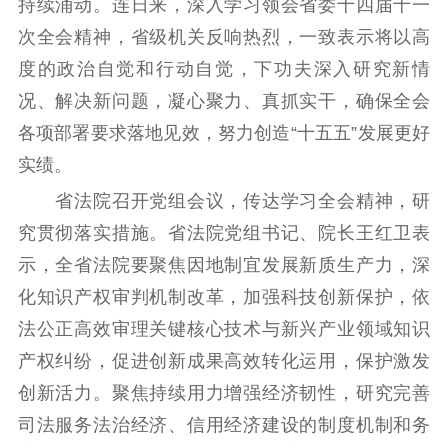
公示公告
持续涌动。连日来，深入学习领会省委十四届十一
次全会精神，省级机关反响热烈，一致表示将以高
通知公告
信息公开制度
信息公开指南
度的政治自觉和行动自觉，下功夫深入研究新情
信息公开年度报
况、解决新问题，凝心聚力、真抓实干，确保全会
告
政策法规
各项部署要求落地见效，努力创造“十五五”发展更好
工作动态
实绩。
省法院召开党组会议，传达学习全会精神，研
理论武装
究贯彻落实措施。省法院党组书记、院长王红卫表
理论学习
宣传宣讲
研究阐释
示，全省法院要聚焦因地制宜发展新质生产力，深
化知识产权审判机制改革，加强科技创新保护，依
哲学社科
法公正高效审理关键核心技术与新兴产业领域知识
社科强省
工作通知
成果集萃
产权纠纷，促进创新成果高效转化运用，保护激发
江苏文脉
资料下载
创新活力。聚焦持续用力增强经济韧性，研究完善
司法服务法治经济、信用经济建设的制度机制和务
新闻宣传