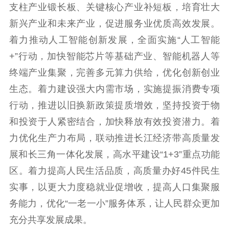
支柱产业锻长板、关键核心产业补短板，培育壮大
红色资源保护利
用
新兴产业和未来产业，促进服务业优质高效发展。
着力推动人工智能创新发展，全面实施“人工智能
新闻出版
+”行动，加快智能芯片等基础产业、智能机器人等
精品出版
全民阅读
出版监管
终端产业集聚，完善多元算力供给，优化创新创业
扫黄打非
生态。着力建设强大内需市场，实施提振消费专项
行动，推进以旧换新政策提质增效，坚持投资于物
电影工作
和投资于人紧密结合，加快释放有效投资潜力。着
电影创作
电影市场
力优化生产力布局，联动推进长江经济带高质量发
机关党建
展和长三角一体化发展，高水平建设“1+3”重点功能
区。着力提高人民生活品质，高质量办好45件民生
党建要闻
学习在线
实事，以更大力度稳就业促增收，提高人口集聚服
文化人才
务能力，优化“一老一小”服务体系，让人民群众更加
充分共享发展成果。
紫金人才
职称评审