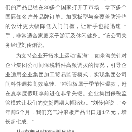
用
们的产品已经在30多个国家打开了市场，拿下多个
国际知名户外品牌订单。加宽板型与全覆盖防滑垫
新闻出版
的设计更大幅降低入门门槛，让新手也能迅速上
精品出版
全民阅读
出版监管
手，非常适合家庭亲子游玩及休闲健身。”该公司关
扫黄打非
务经理刘伶俐说。
电影工作
为支持企业开拓水上运动“蓝海”，如皋海关针对
企业集团公司间保税料件高频调拨的情况，引导企
电影创作
电影市场
业适用企业集团加工贸易监管模式，实现集团公司
机关党建
间料件调拨高效流转。“冲浪板属于季节性爆款，赶
在夏季度假旺季前进仓非常关键。企业集团保税监
党建要闻
学习在线
管模式让我们的交货周期大幅缩短。”刘伶俐说，“今
文化人才
年前5个月，我们充气冲浪板产品出口超1亿元，增
长超七成。”
紫金人才
职称评审