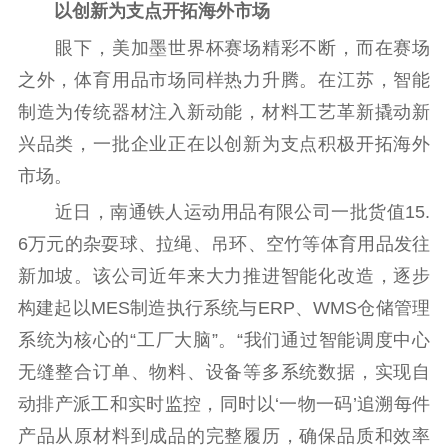
以创新为支点开拓海外市场
通知公告
信息公开制度
信息公开指南
眼下，美加墨世界杯赛场精彩不断，而在赛场
信息公开年度报
之外，体育用品市场同样热力升腾。在江苏，智能
告
政策法规
制造为传统器材注入新动能，材料工艺革新撬动新
工作动态
兴品类，一批企业正在以创新为支点积极开拓海外
市场。
理论武装
近日，南通铁人运动用品有限公司一批货值15.
理论学习
宣传宣讲
研究阐释
6万元的杂耍球、拉绳、吊环、空竹等体育用品发往
新加坡。该公司近年来大力推进智能化改造，逐步
哲学社科
构建起以MES制造执行系统与ERP、WMS仓储管理
社科强省
工作通知
成果集萃
系统为核心的“工厂大脑”。“我们通过智能调度中心
江苏文脉
资料下载
无缝整合订单、物料、设备等多系统数据，实现自
新闻宣传
动排产派工和实时监控，同时以‘一物一码’追溯每件
产品从原材料到成品的完整履历，确保品质和效率