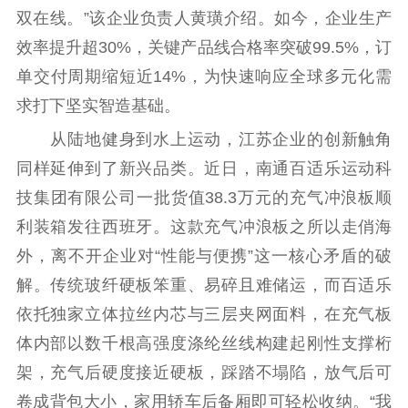
主题宣传
对外宣传
新闻发布
双在线。”该企业负责人黄璜介绍。如今，企业生产
记者之家
品牌栏目
效率提升超30%，关键产品线合格率突破99.5%，订
文化文艺
单交付周期缩短近14%，为快速响应全球多元化需
求打下坚实智造基础。
精品生产
文化惠民
文化传承
从陆地健身到水上运动，江苏企业的创新触角
文化交流
体制改革
文化产业
同样延伸到了新兴品类。近日，南通百适乐运动科
紫金文化艺术节
品牌活动
紫艺舞台
技集团有限公司一批货值38.3万元的充气冲浪板顺
精神文明
利装箱发往西班牙。这款充气冲浪板之所以走俏海
外，离不开企业对“性能与便携”这一核心矛盾的破
文明创建
文明实践
文明培育
解。传统玻纤硬板笨重、易碎且难储运，而百适乐
先进典型
依托独家立体拉丝内芯与三层夹网面料，在充气板
社会宣传
体内部以数千根高强度涤纶丝线构建起刚性支撑桁
思想政治教育
爱国主义教育
全民国防教育
架，充气后硬度接近硬板，踩踏不塌陷，放气后可
红色资源保护利
卷成背包大小，家用轿车后备厢即可轻松收纳。“我