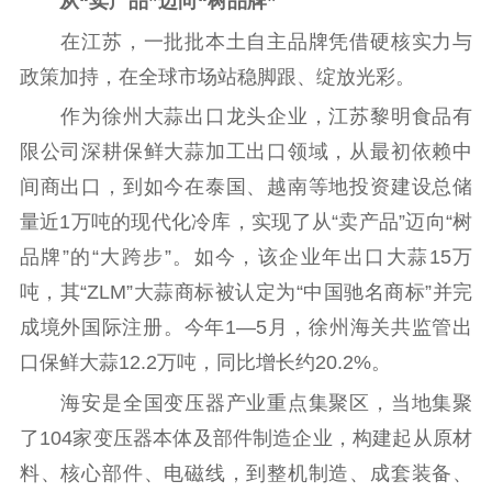
从“卖产品”迈向“树品牌”
数据资源
在江苏，一批批本土自主品牌凭借硬核实力与
公共服务
政策加持，在全球市场站稳脚跟、绽放光彩。
新时代公民素养
新闻出版
作品著作权
作为徐州大蒜出口龙头企业，江苏黎明食品有
提升资源库
政务服务
登记服务
限公司深耕保鲜大蒜加工出口领域，从最初依赖中
科研创新
智库服务
文艺创作
间商出口，到如今在泰国、越南等地投资建设总储
服务管理平台
管理平台
服务管理
量近1万吨的现代化冷库，实现了从“卖产品”迈向“树
文化产业
数字出版
新闻发布工作备
品牌”的“大跨步”。如今，该企业年出口大蒜15万
统计分析
审读服务
案管理系统
吨，其“ZLM”大蒜商标被认定为“中国驰名商标”并完
电影
理论宣讲
政工继续教育学
服务
共建共享平台
习平台
成境外国际注册。今年1—5月，徐州海关共监管出
责任编辑注册
业务申报系统
口保鲜大蒜12.2万吨，同比增长约20.2%。
海安是全国变压器产业重点集聚区，当地集聚
了104家变压器本体及部件制造企业，构建起从原材
料、核心部件、电磁线，到整机制造、成套装备、