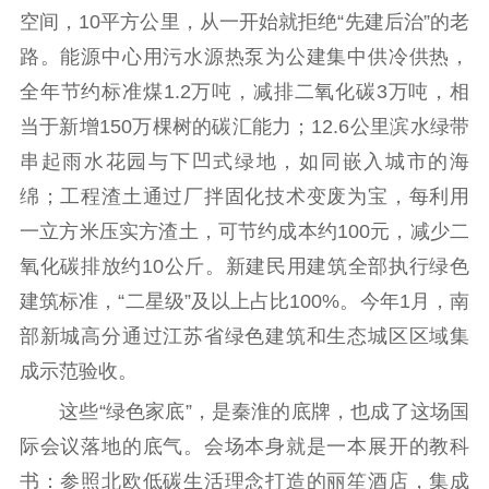
空间，10平方公里，从一开始就拒绝“先建后治”的老
文化交流
体制改革
文化产业
路。能源中心用污水源热泵为公建集中供冷供热，
紫金文化艺术节
品牌活动
紫艺舞台
全年节约标准煤1.2万吨，减排二氧化碳3万吨，相
精神文明
当于新增150万棵树的碳汇能力；12.6公里滨水绿带
串起雨水花园与下凹式绿地，如同嵌入城市的海
文明创建
文明实践
文明培育
绵；工程渣土通过厂拌固化技术变废为宝，每利用
先进典型
一立方米压实方渣土，可节约成本约100元，减少二
社会宣传
氧化碳排放约10公斤。新建民用建筑全部执行绿色
建筑标准，“二星级”及以上占比100%。今年1月，南
思想政治教育
爱国主义教育
全民国防教育
部新城高分通过江苏省绿色建筑和生态城区区域集
红色资源保护利
用
成示范验收。
这些“绿色家底”，是秦淮的底牌，也成了这场国
新闻出版
际会议落地的底气。会场本身就是一本展开的教科
精品出版
全民阅读
出版监管
书：参照北欧低碳生活理念打造的丽笙酒店，集成