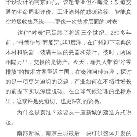
工作动态
华设设计的南京面孔。议题专业但不晦涩：轨道交
通的生命周期评价、工业涂料的减碳路径、智能真
理论武装
空垃圾收集系统——更像一次技术层面的“对表”。
理论学习
宣传宣讲
研究阐释
这种“对表”已延续了将近三个世纪。280多年
前，“哥德堡号”商船穿越印度洋，在广州卸下瑞典的
哲学社科
木材和铁器，装满中国的瓷器和茶叶。彼时，两国
社科强省
工作通知
成果集萃
相隔万里，交换的是物产。今天，瑞典人带着“净零
江苏文脉
资料下载
排放”的技术方案重返中国，在秦淮河畔落座，探讨
的是一项更为迫切的议题：产业如何在不牺牲增长
新闻宣传
的前提下实现深度脱碳。在全球气候治理的坐标系
主题宣传
对外宣传
新闻发布
里，这或许是更迫切、也更深刻的贸易。
记者之家
品牌栏目
为什么是秦淮？这要从一座新城的建造方式说
文化文艺
起。
南部新城，南京主城最后一块可供整体开发的
精品生产
文化惠民
文化传承