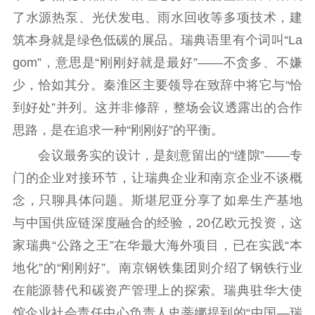
扫黄打非
了水源热泵、光伏发电、雨水回收等多项技术，建
筑本身就是绿色低碳的展品。瑞典语里有个词叫“La
电影工作
gom”，意思是“刚刚好就是最好”——不贪多、不嫌
电影创作
电影市场
少，恰如其分。秦淮区主要领导在致辞中将它与“恰
机关党建
到好处”并列。这并非修辞，整场会议透露出的合作
思路，是在追求一种“刚刚好”的平衡。
党建要闻
学习在线
会议最务实的设计，是刻意留出的“缝隙”——专
文化人才
门的企业对接环节，让瑞典企业和南京企业不谈概
念，只聊具体问题。斯堪尼亚分享了如皋生产基地
紫金人才
职称评审
与中国供应链深度融合的经验，20亿欧元投资，这
数据资源
家瑞典“公路之王”在华最大海外项目，已在实践“本
公共服务
地化”的“刚刚好”。南京钢铁集团则介绍了钢铁行业
在能源替代和碳资产管理上的探索。瑞典驻华大使
新时代公民素养
新闻出版
作品著作权
馆企业社会责任中心负责人史蒂娜提到的“中国—瑞
提升资源库
政务服务
登记服务