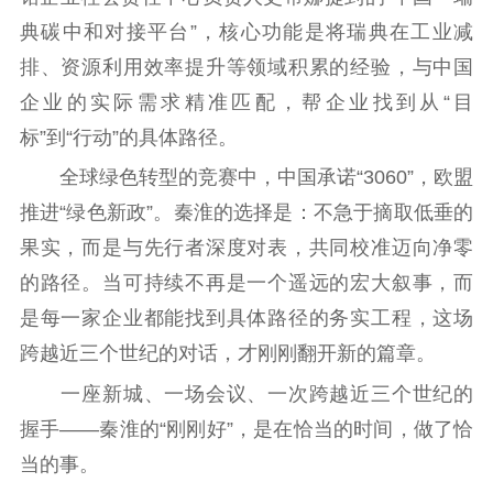
典碳中和对接平台”，核心功能是将瑞典在工业减
科研创新
智库服务
文艺创作
服务管理平台
管理平台
服务管理
排、资源利用效率提升等领域积累的经验，与中国
文化产业
数字出版
新闻发布工作备
企业的实际需求精准匹配，帮企业找到从“目
统计分析
审读服务
案管理系统
标”到“行动”的具体路径。
电影
理论宣讲
政工继续教育学
全球绿色转型的竞赛中，中国承诺“3060”，欧盟
服务
共建共享平台
习平台
推进“绿色新政”。秦淮的选择是：不急于摘取低垂的
责任编辑注册
业务申报系统
果实，而是与先行者深度对表，共同校准迈向净零
的路径。当可持续不再是一个遥远的宏大叙事，而
是每一家企业都能找到具体路径的务实工程，这场
跨越近三个世纪的对话，才刚刚翻开新的篇章。
一座新城、一场会议、一次跨越近三个世纪的
握手——秦淮的“刚刚好”，是在恰当的时间，做了恰
当的事。