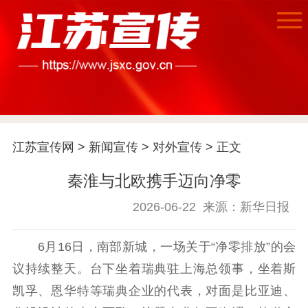
首页
江苏宣传网
>
新闻宣传
>
对外宣传
> 正文
江苏要闻
秦淮与北欧携手迈向净零
2026-06-22
来源：新华日报
公示公告
通知公告
信息公开制度
信息公开指南
6月16日，南部新城，一场关于“净零排放”的会
信息公开年度报
议持续整天。台下坐着瑞典驻上海总领事，坐着斯
告
政策法规
凯孚、恩华特等瑞典企业的代表，对面是比亚迪、