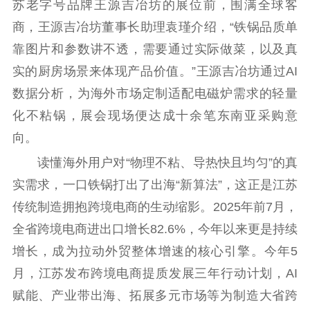
苏老字号品牌王源吉冶坊的展位前，围满全球客
公示公告
商，王源吉冶坊董事长助理袁瑾介绍，“铁锅品质单
通知公告
信息公开制度
信息公开指南
靠图片和参数讲不透，需要通过实际做菜，以及真
信息公开年度报
实的厨房场景来体现产品价值。”王源吉冶坊通过AI
告
政策法规
数据分析，为海外市场定制适配电磁炉需求的轻量
工作动态
化不粘锅，展会现场便达成十余笔东南亚采购意
向。
理论武装
读懂海外用户对“物理不粘、导热快且均匀”的真
理论学习
宣传宣讲
研究阐释
实需求，一口铁锅打出了出海“新算法”，这正是江苏
传统制造拥抱跨境电商的生动缩影。2025年前7月，
哲学社科
全省跨境电商进出口增长82.6%，今年以来更是持续
社科强省
工作通知
成果集萃
增长，成为拉动外贸整体增速的核心引擎。今年5
江苏文脉
资料下载
月，江苏发布跨境电商提质发展三年行动计划，AI
赋能、产业带出海、拓展多元市场等为制造大省跨
新闻宣传