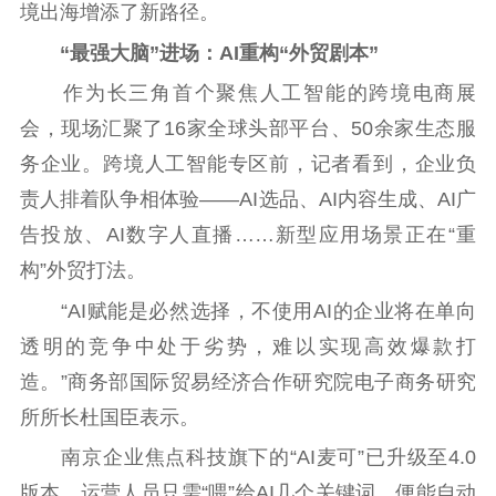
境出海增添了新路径。
主题宣传
对外宣传
新闻发布
“最强大脑”进场：AI重构“外贸剧本”
记者之家
品牌栏目
作为长三角首个聚焦人工智能的跨境电商展
文化文艺
会，现场汇聚了16家全球头部平台、50余家生态服
务企业。跨境人工智能专区前，记者看到，企业负
精品生产
文化惠民
文化传承
责人排着队争相体验——AI选品、AI内容生成、AI广
文化交流
体制改革
文化产业
告投放、AI数字人直播……新型应用场景正在“重
紫金文化艺术节
品牌活动
紫艺舞台
构”外贸打法。
精神文明
“AI赋能是必然选择，不使用AI的企业将在单向
透明的竞争中处于劣势，难以实现高效爆款打
文明创建
文明实践
文明培育
造。”商务部国际贸易经济合作研究院电子商务研究
先进典型
所所长杜国臣表示。
社会宣传
南京企业焦点科技旗下的“AI麦可”已升级至4.0
思想政治教育
爱国主义教育
全民国防教育
版本，运营人员只需“喂”给AI几个关键词，便能自动