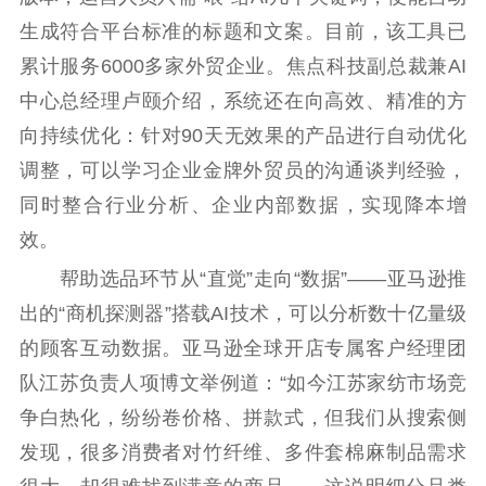
红色资源保护利
生成符合平台标准的标题和文案。目前，该工具已
用
累计服务6000多家外贸企业。焦点科技副总裁兼AI
新闻出版
中心总经理卢颐介绍，系统还在向高效、精准的方
向持续优化：针对90天无效果的产品进行自动优化
精品出版
全民阅读
出版监管
调整，可以学习企业金牌外贸员的沟通谈判经验，
扫黄打非
同时整合行业分析、企业内部数据，实现降本增
电影工作
效。
帮助选品环节从“直觉”走向“数据”——亚马逊推
电影创作
电影市场
出的“商机探测器”搭载AI技术，可以分析数十亿量级
机关党建
的顾客互动数据。亚马逊全球开店专属客户经理团
党建要闻
学习在线
队江苏负责人项博文举例道：“如今江苏家纺市场竞
争白热化，纷纷卷价格、拼款式，但我们从搜索侧
文化人才
发现，很多消费者对竹纤维、多件套棉麻制品需求
紫金人才
职称评审