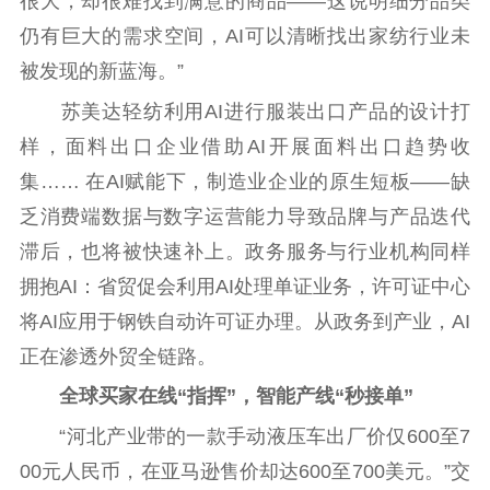
很大，却很难找到满意的商品——这说明细分品类
仍有巨大的需求空间，AI可以清晰找出家纺行业未
数据资源
被发现的新蓝海。”
公共服务
苏美达轻纺利用AI进行服装出口产品的设计打
新时代公民素养
新闻出版
作品著作权
样，面料出口企业借助AI开展面料出口趋势收
提升资源库
政务服务
登记服务
集…… 在AI赋能下，制造业企业的原生短板——缺
科研创新
智库服务
文艺创作
乏消费端数据与数字运营能力导致品牌与产品迭代
服务管理平台
管理平台
服务管理
滞后，也将被快速补上。政务服务与行业机构同样
文化产业
数字出版
新闻发布工作备
拥抱AI：省贸促会利用AI处理单证业务，许可证中心
统计分析
审读服务
案管理系统
将AI应用于钢铁自动许可证办理。从政务到产业，AI
电影
理论宣讲
政工继续教育学
正在渗透外贸全链路。
服务
共建共享平台
习平台
责任编辑注册
业务申报系统
全球买家在线“指挥”，智能产线“秒接单”
“河北产业带的一款手动液压车出厂价仅600至7
00元人民币，在亚马逊售价却达600至700美元。”交