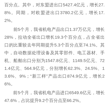
紫金文化艺术节
品牌活动
紫艺舞台
百分点。其中，对东盟进出口5427.4亿元，增长27.
精神文明
8%。同期，对欧盟进出口3780.2亿元，增长17.
2%。
文明创建
文明实践
文明培育
前5个月，我省机电产品出口1.37万亿元，增长
先进典型
28%，拉动全省出口增长19.3个百分点，占全省出
社会宣传
口的比重较去年同期提升5.3个百分点至74.1%。其
思想政治教育
爱国主义教育
全民国防教育
中，自动数据处理设备及其零部件、电工器材、手
机、船舶出口分别为1547.8亿元、1149.5亿元、72
红色资源保护利
用
1.4亿元、564.9亿元，分别增长62.3%、24.5%、1
3.6%、9%；“新三样”产品出口874.9亿元，增长2
新闻出版
6%。
精品出版
全民阅读
出版监管
前5个月，我省机电产品进口6549.6亿元，增长
扫黄打非
47.6%，占比提升9.2个百分点至66.2%。
电影工作