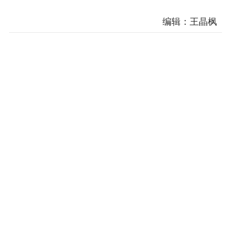
电影创作
电影市场
编辑：王晶枫
机关党建
党建要闻
学习在线
文化人才
紫金人才
职称评审
数据资源
公共服务
新时代公民素养
新闻出版
作品著作权
提升资源库
政务服务
登记服务
科研创新
智库服务
文艺创作
服务管理平台
管理平台
服务管理