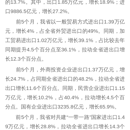
的13.7%。其中，出口1.85万亿元，增长18.9%；进
口9886.5亿元，增长27.2%。
理论学习
宣传宣讲
研究阐释
前5个月，我省以一般贸易方式进出口1.39万亿
哲学社科
元，增长4%，占全省外贸进出口的49%。同期，加
社科强省
工作通知
成果集萃
工贸易进出口1.02万亿元，增长39.1%，占比较去年
江苏文脉
资料下载
同期提升4.5个百分点至36.1%，拉动全省进出口增
长12.3个百分点。
新闻宣传
前5个月，外商投资企业进出口1.37万亿元，增
主题宣传
对外宣传
新闻发布
长24.7%，占同期全省进出口的48.2%，拉动全省进
记者之家
品牌栏目
出口增长11.6个百分点。同期，民营企业进出口1.15
万亿元，增长10.2%，占40.4%，拉动增长4.5个百
文化文艺
分点。国有企业进出口3235.8亿元，增长65.9%。
精品生产
文化惠民
文化传承
前5个月，我省对共建“一带一路”国家进出口1.4
文化交流
体制改革
文化产业
9万亿元，增长28.8%，拉动全省进出口增长14.3个