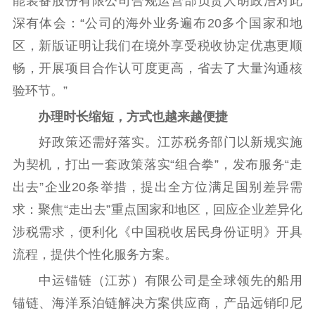
能装备股份有限公司合规运营部负责人胡政浩对此
数据资源
深有体会：“公司的海外业务遍布20多个国家和地
公共服务
区，新版证明让我们在境外享受税收协定优惠更顺
畅，开展项目合作认可度更高，省去了大量沟通核
新时代公民素养
新闻出版
作品著作权
提升资源库
政务服务
登记服务
验环节。”
科研创新
智库服务
文艺创作
办理时长缩短，方式也越来越便捷
服务管理平台
管理平台
服务管理
好政策还需好落实。江苏税务部门以新规实施
文化产业
数字出版
新闻发布工作备
为契机，打出一套政策落实“组合拳”，发布服务“走
统计分析
审读服务
案管理系统
出去”企业20条举措，提出全方位满足国别差异需
电影
理论宣讲
政工继续教育学
求：聚焦“走出去”重点国家和地区，回应企业差异化
服务
共建共享平台
习平台
涉税需求，便利化《中国税收居民身份证明》开具
责任编辑注册
业务申报系统
流程，提供个性化服务方案。
中运锚链（江苏）有限公司是全球领先的船用
锚链、海洋系泊链解决方案供应商，产品远销印尼