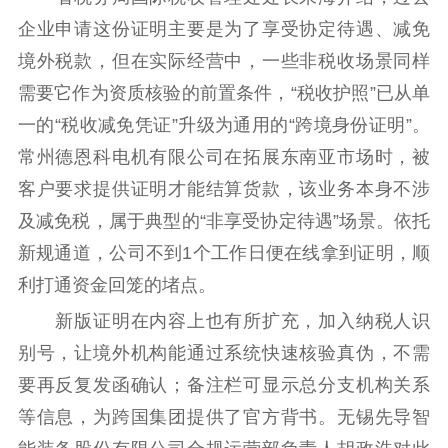
用
企业申请这份证明主要是为了享受协定待遇、减免
境外税款，但在实际经营中，一些非税收场景同样
新闻出版
需要它作为资质核验的前置条件，“税收护照”已从单
精品出版
全民阅读
出版监管
一的“税收减免凭证”升级为通用的“跨境身份证明”。
扫黄打非
常州德恩科电机有限公司在拓展东南亚市场时，被
电影工作
客户要求提供证明才能结算货款，该业务本身不涉
及减免税，属于典型的“非享受协定待遇”场景。依托
电影创作
电影市场
新规通道，公司不到1个工作日便在线拿到证明，顺
机关党建
利打通资金回笼的堵点。
新版证明在内容上也有所扩充，加入纳税人识
党建要闻
学习在线
别号，让境外机构能通过系统快速核验真伪，不需
文化人才
要再反复发函确认；备注栏可显示总分支机构关系
紫金人才
职称评审
等信息，为跨国集团提供了官方背书。无锡先导智