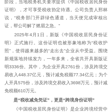
阶段，当地税务机关要求提供《中国税收居民身份
通知公告
信息公开制度
信息公开指南
证明》，才可享受税收协定待遇。公司负责人邢林
信息公开年度报
说，“税务部门开辟绿色通道，当天便完成审核出
告
政策法规
证，帮公司解了燃眉之急。”
工作动态
2025年4月1日，新版《中国税收居民身份证
明》正式施行。这份证明也被形象地称为“税收护
理论武装
照”，使得越来越多的“走出去”企业从中受益。围绕
新规落地持续发力，一年多来，全省共开具新版证
理论学习
宣传宣讲
研究阐释
明3336份。其中，为企业开具2761份，涉及跨境交
哲学社科
易收入448.37亿元，预计减免税额77.34亿元；为个
社科强省
工作通知
成果集萃
人开具575份，涉及跨境交易收入3698万元，预计减
江苏文脉
资料下载
免税额610万元。
是“税收减免凭证”，更是“跨境身份证明”
新闻宣传
《中国税收居民身份证明》是企业跨境经营中