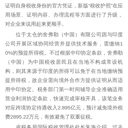
主题宣传
对外宣传
新闻发布
证明自身税收身份的官方凭证，新版“税收护照”在应
记者之家
品牌栏目
用场景、证明内容、办理流程等方面进行了升级，
文化文艺
对企业来说用起来更顺手。
位于太仓的舍弗勒（中国）有限公司因与印度
精品生产
文化惠民
文化传承
公司开展区域协同经营并提供技术服务，需缴纳1
文化交流
体制改革
文化产业
0%的预提所得税。不过根据中印协定条款，舍弗勒
紫金文化艺术节
品牌活动
紫艺舞台
（中国）为中国税收居民且在当地不构成常设机
精神文明
构，则其来源于印度的所得可以免于在当地缴纳预
提所得税，故企业需向境外合作方提供证明从而适
文明创建
文明实践
文明培育
用中印协定。税务部门第一时间辅导企业准确适用
先进典型
营业利润协定条款，快速完成审核开具，该笔业务
社会宣传
对应跨境协定待遇收入2.895亿元，预计减免境外税
费2895.22万元，有效避免了双重征税。
思想政治教育
爱国主义教育
全民国防教育
红色资源保护利
省税务局国际税收管理处处长朱海介绍，过去