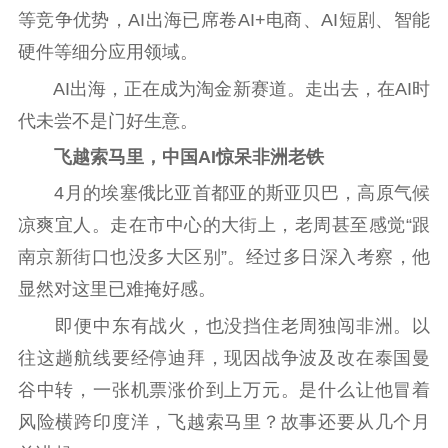
告
政策法规
等竞争优势，AI出海已席卷AI+电商、AI短剧、智能
硬件等细分应用领域。
工作动态
AI出海，正在成为淘金新赛道。走出去，在AI时
代未尝不是门好生意。
理论武装
飞越索马里，中国AI惊呆非洲老铁
理论学习
宣传宣讲
研究阐释
4月的埃塞俄比亚首都亚的斯亚贝巴，高原气候
哲学社科
凉爽宜人。走在市中心的大街上，老周甚至感觉“跟
南京新街口也没多大区别”。经过多日深入考察，他
社科强省
工作通知
成果集萃
显然对这里已难掩好感。
江苏文脉
资料下载
即便中东有战火，也没挡住老周独闯非洲。以
新闻宣传
往这趟航线要经停迪拜，现因战争波及改在泰国曼
主题宣传
对外宣传
新闻发布
谷中转，一张机票涨价到上万元。是什么让他冒着
记者之家
品牌栏目
风险横跨印度洋，飞越索马里？故事还要从几个月