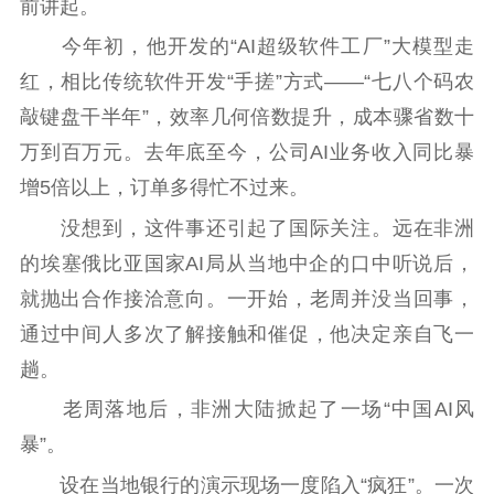
前讲起。
文化文艺
今年初，他开发的“AI超级软件工厂”大模型走
精品生产
文化惠民
文化传承
红，相比传统软件开发“手搓”方式——“七八个码农
文化交流
体制改革
文化产业
敲键盘干半年”，效率几何倍数提升，成本骤省数十
紫金文化艺术节
品牌活动
紫艺舞台
万到百万元。去年底至今，公司AI业务收入同比暴
增5倍以上，订单多得忙不过来。
精神文明
没想到，这件事还引起了国际关注。远在非洲
文明创建
文明实践
文明培育
的埃塞俄比亚国家AI局从当地中企的口中听说后，
先进典型
就抛出合作接洽意向。一开始，老周并没当回事，
社会宣传
通过中间人多次了解接触和催促，他决定亲自飞一
趟。
思想政治教育
爱国主义教育
全民国防教育
老周落地后，非洲大陆掀起了一场“中国AI风
红色资源保护利
用
暴”。
设在当地银行的演示现场一度陷入“疯狂”。一次
新闻出版