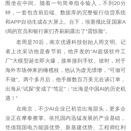
围坐在中间。随着一句简单指令输入，不到20分
钟，一套包含前后端、数据库的完整银行信贷系统
和APP自动生成在大屏上。台下，埃塞俄比亚国家A
I局的官员和银行家们齐刷刷露出了“震惊脸”。
老周是70后，南京优通科技创始人周文明。记
者上次采访他是春节前，他开发的“AI超级软件工
厂”大模型诞生即火爆，接单接到手软。彼时，对于
海外市场伸来的橄榄枝，他认为虚无缥缈，“可做可
首页
不做”。两个多月后，他手握数百万美元在谈订单，
出海从“试探”变成了“笃定”：“出海是中国AI的历史机
江苏要闻
遇！”
公示公告
在南京，不少AI企业已初尝出海甜头，更多企
业正在摩拳擦掌。依托国内迅猛发展的产业基础，
通知公告
信息公开制度
信息公开指南
凭借我国电力能源优势、新基建优势、工程师红利
信息公开年度报