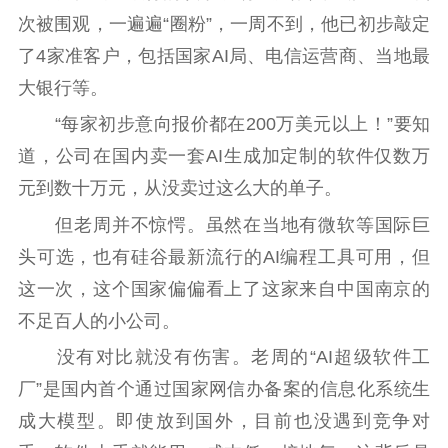
次被围观，一遍遍“圈粉”，一周不到，他已初步敲定
精品出版
全民阅读
出版监管
了4家准客户，包括国家AI局、电信运营商、当地最
扫黄打非
大银行等。
电影工作
“每家初步意向报价都在200万美元以上！”要知
道，公司在国内卖一套AI生成加定制的软件仅数万
电影创作
电影市场
元到数十万元，从没卖过这么大的单子。
机关党建
但老周并不惊愕。虽然在当地有微软等国际巨
党建要闻
学习在线
头可选，也有硅谷最新流行的AI编程工具可用，但
这一次，这个国家偏偏看上了这家来自中国南京的
文化人才
不足百人的小公司。
紫金人才
职称评审
没有对比就没有伤害。老周的“AI超级软件工
厂”是国内首个通过国家网信办备案的信息化系统生
数据资源
成大模型。即使放到国外，目前也没遇到竞争对
公共服务