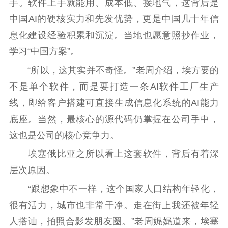
手。软件上手就能用、成本低、接地气，这背后是
新时代公民素养
新闻出版
作品著作权
中国AI的硬核实力和先发优势，更是中国几十年信
提升资源库
政务服务
登记服务
息化建设经验积累和沉淀。当地也愿意照抄作业，
科研创新
智库服务
文艺创作
学习“中国方案”。
服务管理平台
管理平台
服务管理
“所以，这其实并不奇怪。”老周介绍，埃方要的
文化产业
数字出版
新闻发布工作备
不是单个软件，而是要打造一条AI软件工厂生产
统计分析
审读服务
案管理系统
线，即给客户搭建可直接生成信息化系统的AI能力
电影
理论宣讲
政工继续教育学
服务
共建共享平台
习平台
底座。当然，最核心的源代码仍掌握在公司手中，
责任编辑注册
业务申报系统
这也是公司的核心竞争力。
埃塞俄比亚之所以看上这套软件，背后有着深
层次原因。
“跟想象中不一样，这个国家人口结构年轻化，
很有活力，城市也非常干净。走在街上我还被年轻
人搭讪，拍照合影发朋友圈。”老周娓娓道来，埃塞