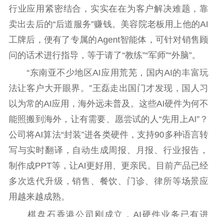
行业应用紧密结合，实实在在为客户解决难题，靠
卖出去后的“后道服务”赚钱。美容院老板用上他的AI
工牌后，便有了专属的Agent智能体，可针对销售顾
问的话术进行指导，等于请了“教练”“军师”“外脑”。
“东南亚不少地区AI应用荒芜，国内AI的丰富玩
法让客户大开眼界。”王磊走出国门才发现，国人习
以为常的AI应用，海外远未普及。这些AI硬件为何不
能照搬到海外，让有需要、愿尝试的人“先用上AI”？
公司将AI算法“封装”进各类硬件，支持90多种语言转
写与实时翻译，自动生成周报、月报、行业报告，
制作成PPT等，让AI更好用、更亲民。目前产品已经
多次迭代升级，销售、餐饮、门诊、律所等场景应
用越来越成熟。
棋盘石香港公司刚成立，AI硬件业务已有进