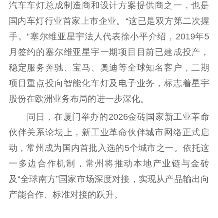
汽车车灯总成制造商和设计方案提供商之一，也是
理论学习
宣传宣讲
研究阐释
国内车灯行业首家上市企业。“这已是双方第二次握
哲学社科
手。”塞尔维亚星宇法人代表徐小平介绍，2019年5
月签约的塞尔维亚星宇一期项目目前已建成投产，
社科强省
工作通知
成果集萃
稳定服务奔驰、宝马、奥迪等全球知名客户，二期
江苏文脉
资料下载
项目重点投向智能化车灯及电子业务，标志着星宇
新闻宣传
股份在欧洲业务布局的进一步深化。
同日，在厦门举办的2026金砖国家新工业革命
主题宣传
对外宣传
新闻发布
伙伴关系论坛上，新工业革命伙伴城市网络正式启
记者之家
品牌栏目
动，常州成为国内首批入选的5个城市之一。依托这
文化文艺
一多边合作机制，常州将推动本地产业链与金砖
精品生产
文化惠民
文化传承
及“全球南方”国家市场深度对接，实现从产品输出向
文化交流
体制改革
文化产业
产能合作、标准对接的跃升。
紫金文化艺术节
品牌活动
紫艺舞台