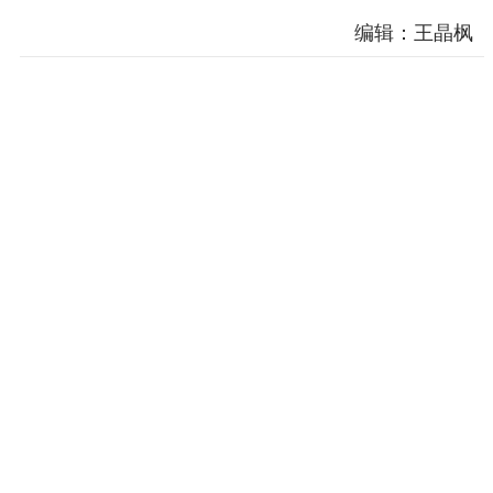
精神文明
编辑：王晶枫
文明创建
文明实践
文明培育
先进典型
社会宣传
思想政治教育
爱国主义教育
全民国防教育
红色资源保护利
用
新闻出版
精品出版
全民阅读
出版监管
扫黄打非
电影工作