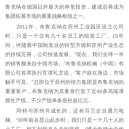
机关党建
鲁克纳在德国以外最大的单笔投资，建成后将成为
集团拓展市场的重要战略枢纽之一。
党建要闻
学习在线
2011年，布鲁克纳在苏州工业园区设立公司
文化人才
时，只是一个仅有几十名员工的组装工厂。15年
紫金人才
职称评审
间，伴随着中国制造业的转型升级和苏州产业生态
的持续完善，公司快速发展。“现在，我们全球一半
数据资源
的销售额来自中国市场。”布鲁克纳机械（中国）有
公共服务
限公司首席执行官谭礼文说，“客户就在身边，市场
触手可及。”总部位于苏州的恒力集团是布鲁克纳的
新时代公民素养
新闻出版
作品著作权
提升资源库
政务服务
登记服务
重要客户，布鲁克纳为其量身打造了近40条高端薄
科研创新
智库服务
文艺创作
膜生产线，不少产线单条造价超亿元。
服务管理平台
管理平台
服务管理
同样与苏州共成长的，还有芬兰企业通力电
文化产业
数字出版
新闻发布工作备
梯。“30年前在昆山起步时，我们只是一个几十人的
统计分析
审读服务
案管理系统