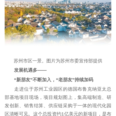
文明创建
文明实践
文明培育
先进典型
社会宣传
思想政治教育
爱国主义教育
全民国防教育
红色资源保护利
用
苏州市区一景。图片为苏州市委宣传部提供
新闻出版
发展机遇多——
精品出版
全民阅读
出版监管
“新朋友”不断加入，“老朋友”持续加码
扫黄打非
走进位于苏州工业园区的德国布鲁克纳亚太总
电影工作
部基地项目现场，项目规划图上，集高端制造、研
发创新、销售结算、供应链采购于一体的现代化园
电影创作
电影市场
区清晰可见。这个总投资约1亿美元的新项目，是布