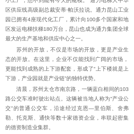
小工厂，想不到能有今天的规模。”通力电梯大中华
电影
理论宣讲
政工继续教育学
区供应线高级副总裁安蒂·帕沃拉说。通力昆山工业
服务
共建共享平台
习平台
园已拥有4座现代化工厂，累计向100多个国家和地
责任编辑注册
业务申报系统
区发运电梯扶梯180万台，昆山也成为通力集团全球
最大的生产基地和供应中心之一。
苏州的开放，不仅是市场的开放，更是产业生
态的开放。在这里，企业不仅能找到广阔的市场，
更能找到成熟的上下游配套，形成了“上下楼就是上
下游，产业园就是产业链”的独特优势。
清晨，苏州太仓市南京路，一辆蓝白相间的103
路公交车准时驶出站点。这辆被当地人称为“产业公
交”的普通公交车，沿途经过克恩—里伯斯、舍弗
勒、托克斯、通快等数十家德资企业，串联起密集
的德资制造业集群。