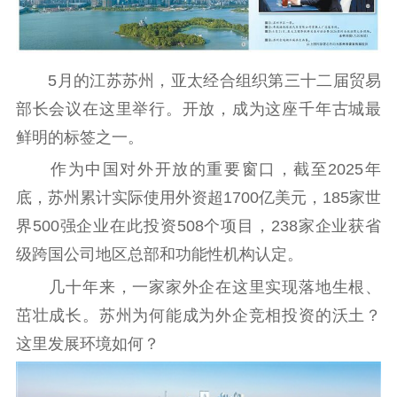
哲学社科
社科强省
工作通知
成果集萃
5月的江苏苏州，亚太经合组织第三十二届贸易
江苏文脉
资料下载
部长会议在这里举行。开放，成为这座千年古城最
新闻宣传
鲜明的标签之一。
主题宣传
对外宣传
新闻发布
作为中国对外开放的重要窗口，截至2025年
记者之家
品牌栏目
底，苏州累计实际使用外资超1700亿美元，185家世
界500强企业在此投资508个项目，238家企业获省
文化文艺
级跨国公司地区总部和功能性机构认定。
精品生产
文化惠民
文化传承
几十年来，一家家外企在这里实现落地生根、
文化交流
体制改革
文化产业
茁壮成长。苏州为何能成为外企竞相投资的沃土？
紫金文化艺术节
品牌活动
紫艺舞台
这里发展环境如何？
精神文明