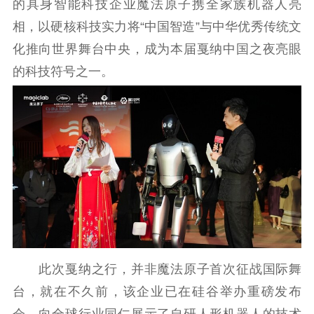
的具身智能科技企业魔法原子携全家族机器人亮
信息公开年度报
告
政策法规
相，以硬核科技实力将“中国智造”与中华优秀传统文
化推向世界舞台中央，成为本届戛纳中国之夜亮眼
工作动态
的科技符号之一。
理论武装
理论学习
宣传宣讲
研究阐释
哲学社科
社科强省
工作通知
成果集萃
江苏文脉
资料下载
新闻宣传
此次戛纳之行，并非魔法原子首次征战国际舞
主题宣传
对外宣传
新闻发布
台，就在不久前，该企业已在硅谷举办重磅发布
记者之家
品牌栏目