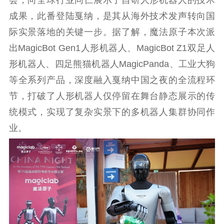
会，向全球行业同仁展示了自研人形机器人的技术
文化文艺
成果，此番登陆戛纳，是其从海外技术发声转向国
际实景落地的关键一步。据了解，魔法原子本次派
精品生产
文化惠民
文化传承
出MagicBot Gen1人形机器人、MagicBot Z1双足人
文化交流
体制改革
文化产业
形机器人、四足熊猫机器人MagicPanda、工业大狗
紫金文化艺术节
品牌活动
紫艺舞台
等全系列产品，深度融入戛纳中国之夜的全流程环
精神文明
节，打破了人形机器人仅停留在舞台静态展示的传
统模式，实现了复杂实景下的多机器人集群协同作
文明创建
文明实践
文明培育
业。
先进典型
社会宣传
思想政治教育
爱国主义教育
全民国防教育
红色资源保护利
用