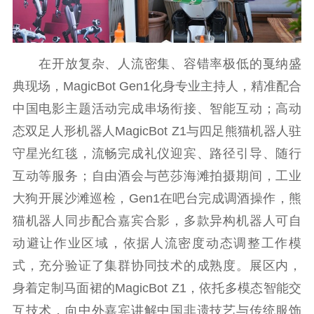
新闻出版
精品出版
全民阅读
出版监管
扫黄打非
在开放复杂、人流密集、容错率极低的戛纳盛
典现场，MagicBot Gen1化身专业主持人，精准配合
电影工作
中国电影主题活动完成串场衔接、智能互动；高动
电影创作
电影市场
态双足人形机器人MagicBot Z1与四足熊猫机器人驻
守星光红毯，流畅完成礼仪迎宾、路径引导、随行
机关党建
互动等服务；自由酒会与芭莎海滩拍摄期间，工业
党建要闻
学习在线
大狗开展沙滩巡检，Gen1在吧台完成调酒操作，熊
文化人才
猫机器人同步配合嘉宾合影，多款异构机器人可自
动避让作业区域，依据人流密度动态调整工作模
紫金人才
职称评审
式，充分验证了集群协同技术的成熟度。展区内，
数据资源
身着定制马面裙的MagicBot Z1，依托多模态智能交
互技术，向中外嘉宾讲解中国非遗技艺与传统服饰