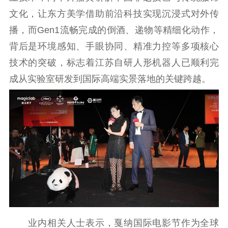
公共服务
文化，让东方美学借助前沿科技实现沉浸式对外传
新时代公民素养
新闻出版
作品著作权
播，而Gen1流畅完成的倒酒、递物等精细化动作，
提升资源库
政务服务
登记服务
背后是环境感知、手眼协同、精准力控等多项核心
科研创新
智库服务
文艺创作
技术的突破，标志着江苏自研人形机器人已顺利完
服务管理平台
管理平台
服务管理
成从实验室研发到国际高端实景落地的关键跨越。
文化产业
数字出版
新闻发布工作备
统计分析
审读服务
案管理系统
电影
理论宣讲
政工继续教育学
服务
共建共享平台
习平台
责任编辑注册
业务申报系统
业内相关人士表示，戛纳国际电影节作为全球