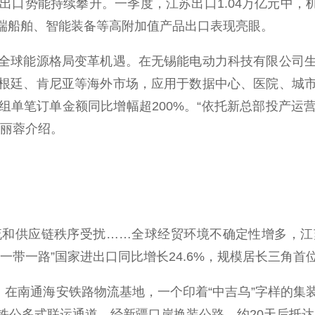
势能持续攀升。一季度，江苏出口1.04万亿元中，机
高端船舶、智能装备等高附加值产品出口表现亮眼。
球能源格局变革机遇。在无锡能电动力科技有限公司生
根廷、肯尼亚等海外市场，应用于数据中心、医院、城
组单笔订单金额同比增幅超200%。“依托新总部投产
储丽蓉介绍。
供应链秩序受扰……全球经贸环境不确定性增多，江
一带一路”国家进出口同比增长24.6%，规模居长三角首
在南通海安铁路物流基地，一个印着“中吉乌”字样的集
铁公多式联运通道，经新疆口岸换装公路，约20天后抵达