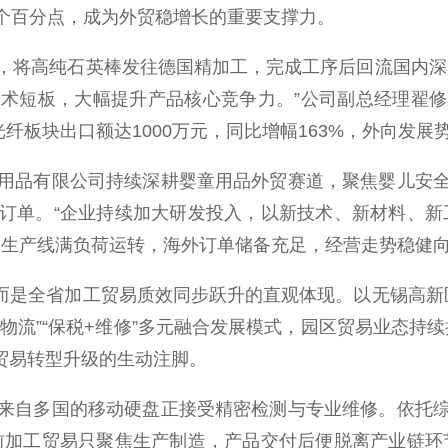
10个百分点，成为外贸稳增长的重要支撑力。
将高纯石英棒发往德国精加工，完成工序后回流国内深加
术短板，大幅提升产品核心竞争力。”公司副总经理翟
纤板块出口额达1000万元，同比增幅163%，外向发展
品有限公司持续深耕婴童用品外贸赛道，聚焦婴儿安全
订单。“企业持续加大研发投入，以新技术、新材料、新
，生产线满负荷运转，海外订单储备充足，经营走势稳健
是全省加工贸易质效同步跃升的直观体现。以无锡高新区
税+物流”“保税+维修”多元融合发展模式，园区贸易业态持
工贸易转型升级的生动注脚。
自多国的移动硬盘正接受精密检测与专业维修。依托综
前加工贸易只聚焦生产制造，产品交付后便脱离产业链环