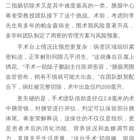
二指肠切除术又是其中难度最高的一类。胰腺中心
蒋奎荣教授团队接下了这个挑战。术前，考虑到李
先生有多年的帕金森病史，围术期风险显著升高，
多学科团队制定了周密的管理方案与风险预案。
手术台上情况比预想更复杂：病变区域组织紧
密粘连，正常解剖间隙几乎消失。“这就像在豆腐上
绣花。”手术一助陆子鹏副主任医师形容，“胰腺周围
血管密布，稍有不慎就可能大出血。”在团队默契配
合下，病灶被完整切除，术中出血仅约200毫升。
更关键的是，手术团队借助直径仅2.8毫米的术
中胰管镜，对胰管进行评估，判定可以保留部分胰
体尾。蒋奎荣解释说，这保住的不仅仅是组织，更
是患者术后的消化功能、营养状况和血糖调节能
力，直接关乎生活质量。“这台手术‘切得够、留得