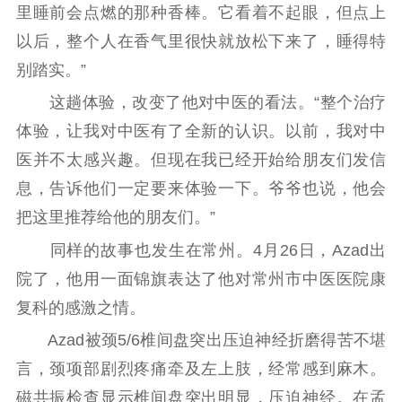
电影
理论宣讲
政工继续教育学
里睡前会点燃的那种香棒。它看着不起眼，但点上
服务
共建共享平台
习平台
以后，整个人在香气里很快就放松下来了，睡得特
责任编辑注册
业务申报系统
别踏实。”
这趟体验，改变了他对中医的看法。“整个治疗
体验，让我对中医有了全新的认识。以前，我对中
医并不太感兴趣。但现在我已经开始给朋友们发信
息，告诉他们一定要来体验一下。爷爷也说，他会
把这里推荐给他的朋友们。”
同样的故事也发生在常州。4月26日，Azad出
院了，他用一面锦旗表达了他对常州市中医医院康
复科的感激之情。
Azad被颈5/6椎间盘突出压迫神经折磨得苦不堪
言，颈项部剧烈疼痛牵及左上肢，经常感到麻木。
磁共振检查显示椎间盘突出明显，压迫神经。在孟