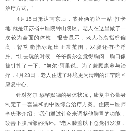
文明创建
文明实践
文明培育
治疗方式。”
先进典型
4月15日抵达南京后，爷孙俩的第一站“打卡
地”就是江苏省中医院钟山院区。老人在这里做了一
社会宣传
次较为全面的体检。报告显示，老人心衰指标偏
思想政治教育
爱国主义教育
全民国防教育
高，肾功能指标超出正常范围，双腿还有些浮
红色资源保护利
肿。“出去玩的时候，爷爷偶尔会觉得胸闷，胸口像
用
被针扎了一下。”努尔·阿里说。为了兼顾康养与治
新闻出版
疗，4月23日，老人住进了环境更为清幽的江宁院区
康复中心。
精品出版
全民阅读
出版监管
针对努尔·穆罕默德的身体状况，康复中心量身
扫黄打非
制定了一套温和的中医综合治疗方案。住院中医师
电影工作
李庆琳介绍：“我们通过针灸来调整他脾胃的功能，
电影创作
电影市场
改善下肢局部的循环。”老人膝盖以下总觉得发凉，