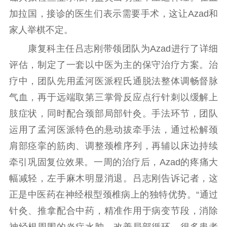
加拉国，接诊的医生们表示需要手术，这让Azad和
家人举棋不定。
康复科主任吕志刚带领团队为Azad进行了详细
评估，制定了一套以中医为主的保守治疗方案。治
疗中，团队先用孟河医派程氏通脱法整体调畅督脉
气血，再于远端取第三掌骨反应点行针刺以缓解上
肢症状，同时配合颈部局部针灸。手法环节，团队
运用了孟河医派特色的悬动拔牵手法，通过松解颈
肩部痉挛的筋肉、调整颈椎序列，再辅以床边持续
牵引巩固复位效果。一周的治疗后，Azad的疼痛大
幅减轻，左手麻木明显消退。吕志刚告诉记者，这
正是中医药在神经根型颈椎病上的独特优势。“通过
针灸、推拿配合中药，精准作用于病变节段，消除
神经根周围的炎症水肿，改善局部循环，很多患者