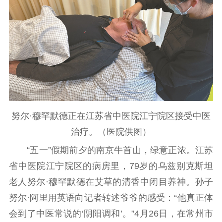
首页
江苏要闻
公示公告
通知公告
信息公开制度
信息公开指南
努尔·穆罕默德正在江苏省中医院江宁院区接受中医
信息公开年度报
治疗。（医院供图）
告
政策法规
“五一”假期前夕的南京牛首山，绿意正浓。江苏
工作动态
省中医院江宁院区的病房里，79岁的乌兹别克斯坦
老人努尔·穆罕默德在艾草的清香中闭目养神。孙子
理论武装
努尔·阿里用英语向记者转述爷爷的感受：“他真正体
理论学习
宣传宣讲
研究阐释
会到了中医常说的‘阴阳调和’。”4月26日，在常州市