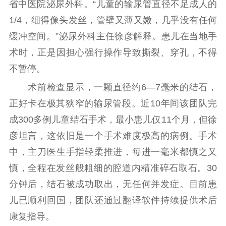
省中医院泌尿外科。“儿童的输尿管直径不足成人的
1/4，细得像头发丝，管壁又薄又嫩，几乎没有任何
缓冲空间。”泌尿外科主任徐彦解释。患儿在当地手
术时，正是因担心强行操作导致撕裂、穿孔，不得
不暂停。
术前检查显示，一颗直径约6—7毫米的结石，
正好卡在极其狭窄的输尿管段。近10年间该团队完
成300多例儿童结石手术，最小患儿仅11个月，但徐
彦坦言，这依旧是一个手术难度极高的病例。手术
中，主刀医生手指轻柔推进，每进一毫米都慎之又
慎，全程在发丝般粗细的腔道内精准碎石取石。30
分钟后，结石被成功取出，无任何并发症。目前患
儿已顺利回国，团队还通过翻译软件持续提供术后
康复指导。