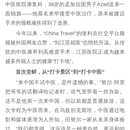
中医医院康复科，38岁的孟加拉国男子Azad送来一
哲学社科
面锦旗——他慕名来华接受中医治疗，原本被建议
社科强省
工作通知
成果集萃
手术的颈椎顽疾得到了改善。
江苏文脉
资料下载
今年以来，“China Travel”的便利在社交平台频
新闻宣传
频被外国网友点赞，“到江苏就医”也悄然升温。从传
统的中医康养到高难度手术，江苏医院正成为越来
主题宣传
对外宣传
新闻发布
越多外籍人士的健康“打卡地”。
记者之家
品牌栏目
首次尝鲜，从“打卡景区”到“打卡中医”
文化文艺
“来中国不试中医，是件遗憾的事。”努尔·阿里
精品生产
文化惠民
文化传承
把爷爷的话翻译给记者时，语气里带着一丝兴奋。
文化交流
体制改革
文化产业
这不是他第一次来中国，但以前都是普通旅游，这
紫金文化艺术节
品牌活动
紫艺舞台
次专程为中医而来。在乌兹别克斯坦，中医通过电
影和媒体逐渐为人所知，但努尔一家从未亲身体验
精神文明
过，“我们都觉得，这应该是一种更自然、更温和的