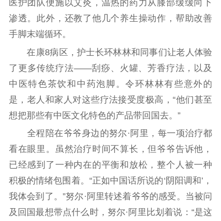
医护团队便施以艾灸，温热的药力从膝部缓缓向下
机关党建
渗透。此外，还教了他几个养生操动作，帮助改善
党建要闻
学习在线
手脚末端循环。
文化人才
在康8病区，护士长环林林和同事们让老人体验
了更多传统疗法——刮痧、火罐、芳香疗法，以及
紫金人才
职称评审
中医特色茶饮和中药泡脚。令环林林有些意外的
数据资源
是，老人和家人对这些疗法接受度极高，“他们甚至
想把那些有中医文化特色的产品带回国去。”
公共服务
全程陪在爷爷身边的努尔·阿里，每一项治疗都
新时代公民素养
新闻出版
作品著作权
看在眼里。虽然治疗时间不算长，但爷爷告诉他，
提升资源库
政务服务
登记服务
已经感到了一种内在的平衡和放松，整个人被一种
科研创新
智库服务
文艺创作
积极的情绪包围着。“正如中国话所说的‘阴阳调和’，
服务管理平台
管理平台
服务管理
我体会到了。”努尔·阿里转述着爷爷的感受。当被问
文化产业
数字出版
新闻发布工作备
统计分析
审读服务
案管理系统
及回国最想带点什么时，努尔·阿里比划着说：“是这