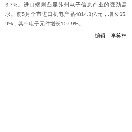
3.7%。进口端则凸显苏州电子信息产业的强劲需
精神文明
求。前5月全市进口机电产品4814.8亿元，增长65.
文明创建
文明实践
文明培育
9%，其中电子元件增长107.9%。
先进典型
编辑：李笑林
社会宣传
思想政治教育
爱国主义教育
全民国防教育
红色资源保护利
用
新闻出版
精品出版
全民阅读
出版监管
扫黄打非
电影工作