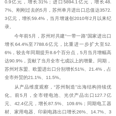
0.9亿元，增长31%；进口5894.1亿元，增长48.
理论学习
宣传宣讲
研究阐释
7%。刚刚过去的5月，苏州单月进出口总值达3572.
哲学社科
3亿元，增长59.4%，当月增速创2010年2月以来纪
录。
社科强省
工作通知
成果集萃
今年前5月，苏州对共建“一带一路”国家进出口
江苏文脉
资料下载
增长64.4%至7788.6亿元，比重进一步扩大至52.
新闻宣传
6%，较去年同期提升8.6个百分点，5月当月增幅高
达90.9%，贡献了当月全市七成以上的增量。同期，
主题宣传
对外宣传
新闻发布
苏州对东盟、欧盟进出口分别增长51%、21.4%，占
记者之家
品牌栏目
全市外贸的21.1%、11.5%。
文化文艺
从产品维度观察，“苏州制造”出海结构持续优
精品生产
文化惠民
文化传承
化。前5月，全市锂电池、光伏产品出口127.7亿
文化交流
体制改革
文化产业
元、42.4亿元，增长87.5%、109.6%；同期电工器
紫金文化艺术节
品牌活动
紫艺舞台
材、家用电器、印刷电路出口增长26%、14.7%、3