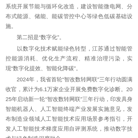
系统开展节能与循环化改造，建设智能微电网、分
公共服务
布式能源、储能、能碳管控中心等绿色低碳基础设
施。
新时代公民素养
新闻出版
作品著作权
提升资源库
政务服务
登记服务
第二招是“数字化”。
科研创新
智库服务
文艺创作
以数字化技术赋能绿色转型，江苏通过智能管
服务管理平台
管理平台
服务管理
控能源消耗、优化生产流程、精准治理污染，实
文化产业
数字出版
新闻发布工作备
现“数字化提效、智能化降碳”。
统计分析
审读服务
案管理系统
2024年，我省首轮“智改数转网联”三年行动圆满
电影
理论宣讲
政工继续教育学
服务
共建共享平台
习平台
收官，累计为6.1万家企业开展免费数字化诊断。20
责任编辑注册
业务申报系统
25年启动新一轮“智改数转网联”三年行动，印发具身
智能机器人、人工智能终端产业发展实施意见，发
布制造业领域人工智能技术应用场景参考指引，开
发人工智能技术梯度应用自评测系统，推动数字技