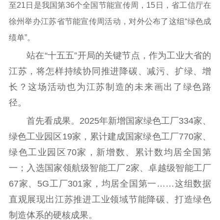
至21日是我国第36个全国节能宣传周，15日，省工信厅在
通知公告
信息公开制度
信息公开指南
徐州举办江苏省节能宣传周活动，对外公布了这组“绿色成
信息公开年度报
告
政策法规
绩单”。
站在“十五五”开局的关键节点，作为工业大省的
工作动态
江苏，将怎样持续协同推进降碳、减污、扩绿、增
理论武装
长？这场活动也为江苏制造的未来画出了绿色路
径。
理论学习
宣传宣讲
研究阐释
首先看成果。2025年新增国家绿色工厂334家、
哲学社科
绿色工业园区19家，累计建成国家绿色工厂770家、
绿色工业园区70家，新增数、累计数均居全国第
社科强省
工作通知
成果集萃
一；入选国家领航级智能工厂2家、卓越级智能工厂
江苏文脉
资料下载
67家、5G工厂301家，均居全国第一……这组数据
新闻宣传
直观展现出江苏推进工业领域节能降碳、打造绿色
主题宣传
对外宣传
新闻发布
制造体系的硬核成果。