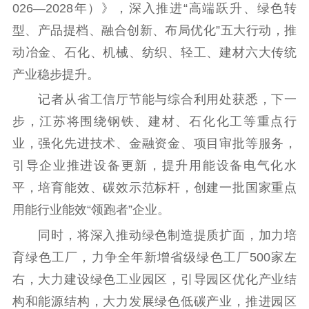
用
026—2028年）》，深入推进“高端跃升、绿色转
型、产品提档、融合创新、布局优化”五大行动，推
新闻出版
动冶金、石化、机械、纺织、轻工、建材六大传统
精品出版
全民阅读
出版监管
产业稳步提升。
扫黄打非
记者从省工信厅节能与综合利用处获悉，下一
电影工作
步，江苏将围绕钢铁、建材、石化化工等重点行
业，强化先进技术、金融资金、项目审批等服务，
电影创作
电影市场
引导企业推进设备更新，提升用能设备电气化水
机关党建
平，培育能效、碳效示范标杆，创建一批国家重点
用能行业能效“领跑者”企业。
党建要闻
学习在线
同时，将深入推动绿色制造提质扩面，加力培
文化人才
育绿色工厂，力争全年新增省级绿色工厂500家左
紫金人才
职称评审
右，大力建设绿色工业园区，引导园区优化产业结
构和能源结构，大力发展绿色低碳产业，推进园区
数据资源