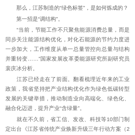
记者之家
品牌栏目
那么，江苏制造的“绿色标签”，是如何炼成的？
第一招是“调结构”。
文化文艺
“当前，节能工作不只聚焦能源消费总量，而是
精品生产
文化惠民
文化传承
同步关注能源结构优化，对化石能源的节约力度进
文化交流
体制改革
文化产业
一步加大，工作维度从单一总量管控向总量与结构
紫金文化艺术节
品牌活动
紫艺舞台
并重转变……”国家发展改革委能源研究所副研究员
精神文明
裴庆冰分析。
江苏已经走在了前面。翻看梳理近年来的工业
文明创建
文明实践
文明培育
政策，我省坚持把产业结构优化作为绿色低碳转型
先进典型
发展的关键举措，推动制造业向高端化、绿色化、
社会宣传
融合化迈进，提升产业“含绿量”。
思想政治教育
爱国主义教育
全民国防教育
就在不久前，省工信、发改、科技等10部门制
红色资源保护利
定出台《江苏省传统产业焕新升级三年行动方案（2