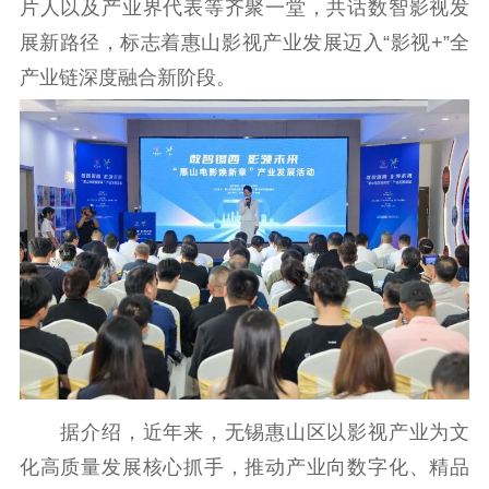
工作动态
片人以及产业界代表等齐聚一堂，共话数智影视发
展新路径，标志着惠山影视产业发展迈入“影视+”全
理论武装
产业链深度融合新阶段。
理论学习
宣传宣讲
研究阐释
哲学社科
社科强省
工作通知
成果集萃
江苏文脉
资料下载
新闻宣传
主题宣传
对外宣传
新闻发布
记者之家
品牌栏目
据介绍，近年来，无锡惠山区以影视产业为文
文化文艺
化高质量发展核心抓手，推动产业向数字化、精品
精品生产
文化惠民
文化传承