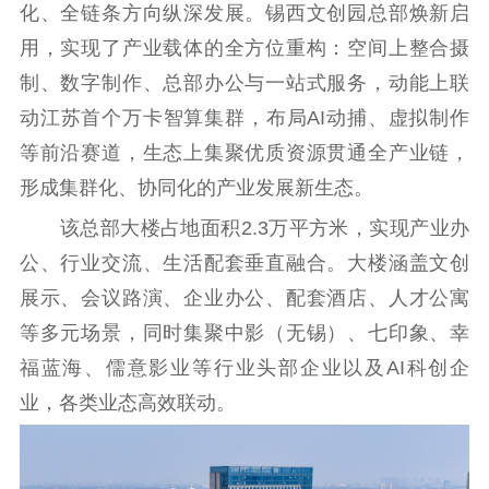
化、全链条方向纵深发展。锡西文创园总部焕新启
文化交流
体制改革
文化产业
用，实现了产业载体的全方位重构：空间上整合摄
紫金文化艺术节
品牌活动
紫艺舞台
制、数字制作、总部办公与一站式服务，动能上联
精神文明
动江苏首个万卡智算集群，布局AI动捕、虚拟制作
等前沿赛道，生态上集聚优质资源贯通全产业链，
文明创建
文明实践
文明培育
形成集群化、协同化的产业发展新生态。
先进典型
该总部大楼占地面积2.3万平方米，实现产业办
社会宣传
公、行业交流、生活配套垂直融合。大楼涵盖文创
展示、会议路演、企业办公、配套酒店、人才公寓
思想政治教育
爱国主义教育
全民国防教育
等多元场景，同时集聚中影（无锡）、七印象、幸
红色资源保护利
用
福蓝海、儒意影业等行业头部企业以及AI科创企
业，各类业态高效联动。
新闻出版
精品出版
全民阅读
出版监管