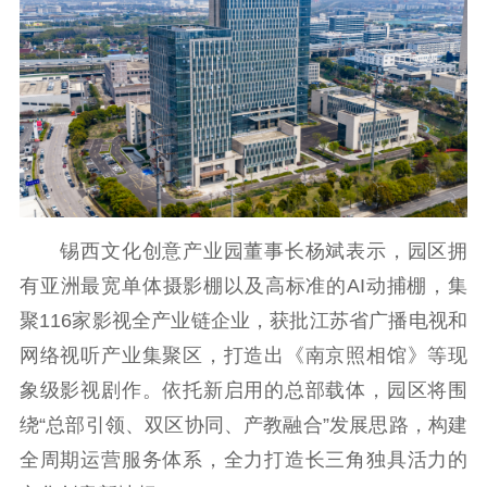
扫黄打非
电影工作
电影创作
电影市场
机关党建
党建要闻
学习在线
锡西文化创意产业园董事长杨斌表示，园区拥
文化人才
有亚洲最宽单体摄影棚以及高标准的AI动捕棚，集
紫金人才
职称评审
聚116家影视全产业链企业，获批江苏省广播电视和
网络视听产业集聚区，打造出《南京照相馆》等现
数据资源
象级影视剧作。依托新启用的总部载体，园区将围
公共服务
绕“总部引领、双区协同、产教融合”发展思路，构建
新时代公民素养
新闻出版
作品著作权
全周期运营服务体系，全力打造长三角独具活力的
提升资源库
政务服务
登记服务