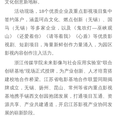
文化创意新地标。
科研创新
智库服务
文艺创作
活动现场，18个优质企业及重点影视项目集中
服务管理平台
管理平台
服务管理
签约落户，涵盖珂垚文化、燃点创新（无锡）、国
文化产业
数字出版
新闻发布工作备
马（无锡）等多家企业，以及《鬼吹灯—巫峡观
统计分析
审读服务
案管理系统
山》《还爱着你》《请等着我》《心盾》等优质影
电影
理论宣讲
政工继续教育学
服务
共建共享平台
习平台
视剧、短剧项目，海量新鲜创作力量涌入，为园区
责任编辑注册
业务申报系统
影视内容创作注入活力。
浙江传媒学院未来影像与社会应用实验室“联合
创研基地”现场正式授牌，为产业创新、人才培育搭
建校地合作桥梁。江苏省电影基地合作联盟同期揭
牌成立，无锡、扬州、昆山、常州等省内重点影视
基地携手锡西文创园抱团发展，打通项目互通、资
源共享、产业共建通道，开启江苏影视产业协同发
展的崭新阶段。