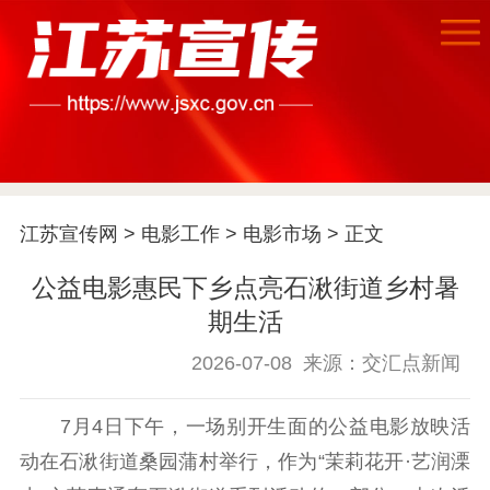
首页
江苏要闻
江苏宣传网
>
电影工作
>
电影市场
> 正文
公益电影惠民下乡点亮石湫街道乡村暑
公示公告
期生活
通知公告
信息公开制度
信息公开指南
2026-07-08
来源：交汇点新闻
信息公开年度报
告
政策法规
7月4日下午，一场别开生面的公益电影放映活
工作动态
动在石湫街道桑园蒲村举行，作为“茉莉花开·艺润溧