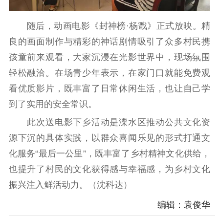
电影工作
随后，动画电影《封神榜·杨戬》正式放映。精
电影创作
电影市场
良的画面制作与精彩的神话剧情吸引了众多村民携
机关党建
孩童前来观看，大家沉浸在光影世界中，现场氛围
轻松融洽。在场青少年表示，在家门口就能免费观
党建要闻
学习在线
看优质影片，既丰富了日常休闲生活，也让自己学
文化人才
到了实用的安全常识。
紫金人才
职称评审
此次送电影下乡活动是溧水区推动公共文化资
源下沉的具体实践，以群众喜闻乐见的形式打通文
数据资源
化服务“最后一公里”，既丰富了乡村精神文化供给，
公共服务
也提升了村民的文化获得感与幸福感，为乡村文化
振兴注入鲜活动力。（沈科达）
新时代公民素养
新闻出版
作品著作权
提升资源库
政务服务
登记服务
编辑：袁俊华
科研创新
智库服务
文艺创作