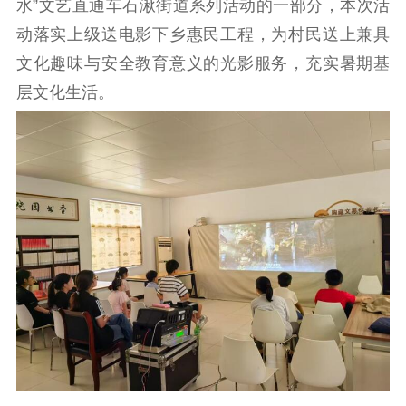
水”文艺直通车石湫街道系列活动的一部分，本次活
理论武装
动落实上级送电影下乡惠民工程，为村民送上兼具
理论学习
宣传宣讲
研究阐释
文化趣味与安全教育意义的光影服务，充实暑期基
层文化生活。
哲学社科
社科强省
工作通知
成果集萃
江苏文脉
资料下载
新闻宣传
主题宣传
对外宣传
新闻发布
记者之家
品牌栏目
文化文艺
精品生产
文化惠民
文化传承
文化交流
体制改革
文化产业