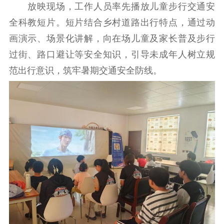
放映现场，工作人员率先播放儿童步行交通安
紫金文化艺术节
品牌活动
紫艺舞台
全科教短片。短片结合乡村道路出行特点，通过动
精神文明
画演示、场景化讲解，向在场儿童及家长普及步行
过街、路口避让等安全知识，引导未成年人树立规
文明创建
文明实践
文明培育
范出行意识，筑牢暑期交通安全防线。
先进典型
社会宣传
思想政治教育
爱国主义教育
全民国防教育
红色资源保护利
用
新闻出版
精品出版
全民阅读
出版监管
扫黄打非