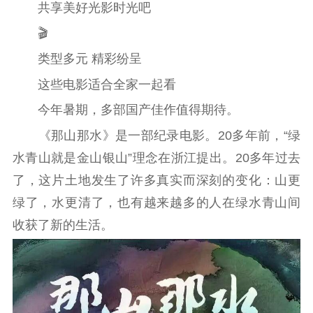
共享美好光影时光吧
工作动态
🎬
类型多元 精彩纷呈
理论武装
这些电影适合全家一起看
理论学习
宣传宣讲
研究阐释
今年暑期，多部国产佳作值得期待。
哲学社科
《那山那水》是一部纪录电影。20多年前，“绿
水青山就是金山银山”理念在浙江提出。20多年过去
社科强省
工作通知
成果集萃
了，这片土地发生了许多真实而深刻的变化：山更
江苏文脉
资料下载
绿了，水更清了，也有越来越多的人在绿水青山间
新闻宣传
收获了新的生活。
主题宣传
对外宣传
新闻发布
记者之家
品牌栏目
文化文艺