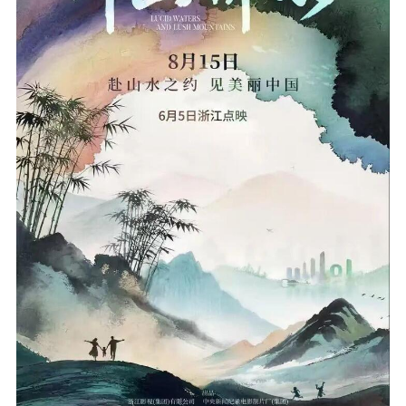
精品生产
文化惠民
文化传承
文化交流
体制改革
文化产业
紫金文化艺术节
品牌活动
紫艺舞台
精神文明
文明创建
文明实践
文明培育
先进典型
社会宣传
思想政治教育
爱国主义教育
全民国防教育
红色资源保护利
用
新闻出版