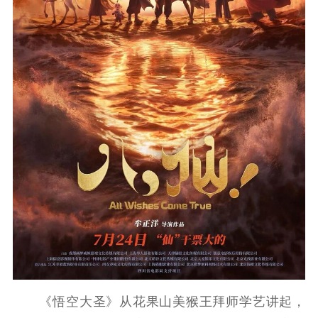
新时代公民素养
新闻出版
作品著作权
提升资源库
政务服务
登记服务
科研创新
智库服务
文艺创作
服务管理平台
管理平台
服务管理
文化产业
数字出版
新闻发布工作备
统计分析
审读服务
案管理系统
电影
理论宣讲
政工继续教育学
服务
共建共享平台
习平台
责任编辑注册
业务申报系统
《悟空大圣》从花果山美猴王拜师学艺讲起，