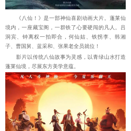
精品出版
全民阅读
出版监管
扫黄打非
《八仙！》是一部神仙喜剧动画大片。蓬莱仙
电影工作
境内，一座藏宝阁，一群铁了心要硬闯的凡人。吕
洞宾、钟离权一拍即合，何仙姑、铁拐李、韩湘
电影创作
电影市场
子、曹国舅、蓝采和、张果老全员就位！
机关党建
影片以传统八仙故事为灵感，以青绿山水打造
蓬莱仙境，尽展东方美学意蕴。
党建要闻
学习在线
文化人才
紫金人才
职称评审
数据资源
公共服务