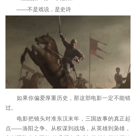
数据资源
——不是戏说，是史诗
公共服务
新时代公民素养
新闻出版
作品著作权
提升资源库
政务服务
登记服务
科研创新
智库服务
文艺创作
服务管理平台
管理平台
服务管理
文化产业
数字出版
新闻发布工作备
统计分析
审读服务
案管理系统
电影
理论宣讲
政工继续教育学
服务
共建共享平台
习平台
如果你偏爱厚重历史，那这部电影一定不能错
责任编辑注册
业务申报系统
过。
电影把镜头对准东汉末年，三国故事的真正起
点——洛阳之争。从权谋到战场，从英雄到枭雄，