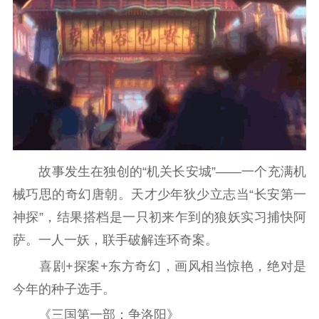
红色资源保护利
用
新闻出版
精品出版
全民阅读
出版监管
扫黄打非
电影工作
电影创作
电影市场
故事发生在独创的“机关长安城”——一个充满机
械巧思的奇幻唐朝。天才少年狄少立志当“长安第一
机关党建
神探”，结果搭档是一只初来乍到的狼妖实习捕快阿
党建要闻
学习在线
萨。一人一妖，联手破解连环奇案。
喜剧+探案+东方奇幻，画风相当惊艳，绝对是
文化人才
今年的种子选手。
紫金人才
职称评审
《三国第一部：争洛阳》