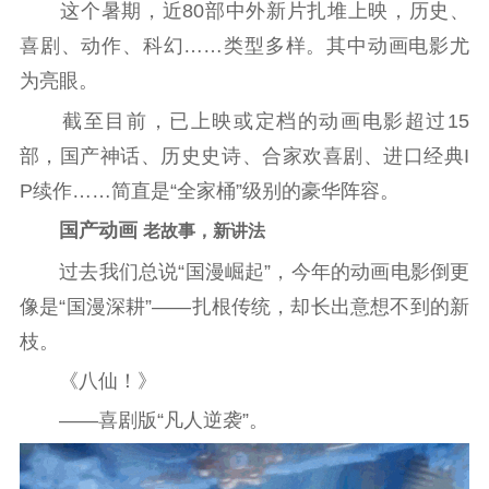
这个暑期，近80部中外新片扎堆上映，历史、
通知公告
信息公开制度
信息公开指南
喜剧、动作、科幻……类型多样。其中动画电影尤
信息公开年度报
为亮眼。
告
政策法规
截至目前，已上映或定档的动画电影超过15
工作动态
部，国产神话、历史史诗、合家欢喜剧、进口经典I
P续作……简直是“全家桶”级别的豪华阵容。
理论武装
国产动画
老故事，新讲法
理论学习
宣传宣讲
研究阐释
过去我们总说“国漫崛起”，今年的动画电影倒更
像是“国漫深耕”——扎根传统，却长出意想不到的新
哲学社科
枝。
社科强省
工作通知
成果集萃
《八仙！》
江苏文脉
资料下载
——喜剧版“凡人逆袭”。
新闻宣传