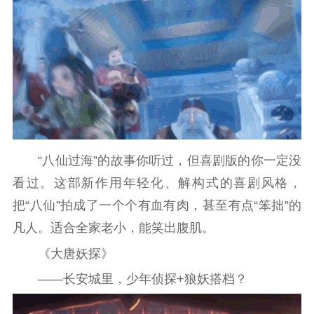
主题宣传
对外宣传
新闻发布
记者之家
品牌栏目
文化文艺
精品生产
文化惠民
文化传承
文化交流
体制改革
文化产业
紫金文化艺术节
品牌活动
紫艺舞台
“八仙过海”的故事你听过，但喜剧版的你一定没
精神文明
看过。这部新作用年轻化、解构式的喜剧风格，
文明创建
文明实践
文明培育
把“八仙”拍成了一个个有血有肉，甚至有点“笨拙”的
凡人。适合全家老小，能笑出腹肌。
先进典型
《大唐妖探》
社会宣传
——长安城里，少年侦探+狼妖搭档？
思想政治教育
爱国主义教育
全民国防教育