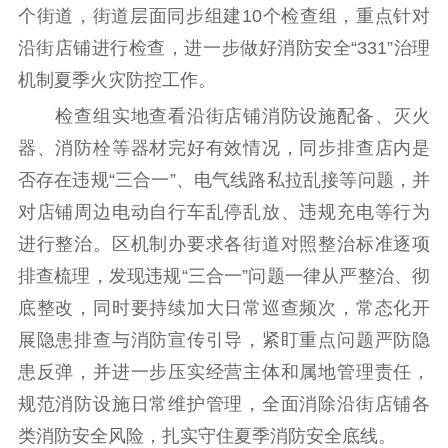
紫金文化艺术节
品牌活动
紫艺舞台
个街道，街道层面同步组建10个检查组，重点针对
精神文明
沿街店铺进行检查，进一步做好消防安全“331”治理
机制夏季火灾防控工作。
文明创建
文明实践
文明培育
检查组实地查看沿街店铺消防设施配备、灭火
先进典型
器、消防栓等器材完好有效情况，同步排查店内是
社会宣传
否存在违规“三合一”、电气线路私拉乱接等问题，并
对店铺周边电动自行车乱停乱放、违规充电等行为
思想政治教育
爱国主义教育
全民国防教育
进行整治。区机制办要求各街道对照整治标准逐项
红色资源保护利
用
排查梳理，发现违规“三合一”问题一律从严整治、彻
底整改，同时要持续加大日常巡查频次，常态化开
新闻出版
展隐患排查与消防宣传引导，紧盯重点问题严防隐
精品出版
全民阅读
出版监管
患反弹，并进一步压实经营主体和属地管理责任，
扫黄打非
规范消防设施日常维护管理，全面消除沿街店铺各
类消防安全风险，扎实守住夏季消防安全底线。
电影工作