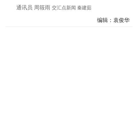
通讯员 周筱雨
交汇点新闻 秦建茹
电影创作
电影市场
编辑：袁俊华
机关党建
党建要闻
学习在线
文化人才
紫金人才
职称评审
数据资源
公共服务
新时代公民素养
新闻出版
作品著作权
提升资源库
政务服务
登记服务
科研创新
智库服务
文艺创作
服务管理平台
管理平台
服务管理