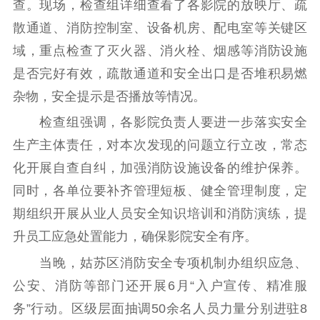
理论武装
查。现场，检查组详细查看了各影院的放映厅、疏
散通道、消防控制室、设备机房、配电室等关键区
理论学习
宣传宣讲
研究阐释
域，重点检查了灭火器、消火栓、烟感等消防设施
哲学社科
是否完好有效，疏散通道和安全出口是否堆积易燃
杂物，安全提示是否播放等情况。
社科强省
工作通知
成果集萃
江苏文脉
资料下载
检查组强调，各影院负责人要进一步落实安全
生产主体责任，对本次发现的问题立行立改，常态
新闻宣传
化开展自查自纠，加强消防设施设备的维护保养。
主题宣传
对外宣传
新闻发布
同时，各单位要补齐管理短板、健全管理制度，定
记者之家
品牌栏目
期组织开展从业人员安全知识培训和消防演练，提
升员工应急处置能力，确保影院安全有序。
文化文艺
当晚，姑苏区消防安全专项机制办组织应急、
精品生产
文化惠民
文化传承
公安、消防等部门还开展6月“入户宣传、精准服
文化交流
体制改革
文化产业
务”行动。区级层面抽调50余名人员力量分别进驻8