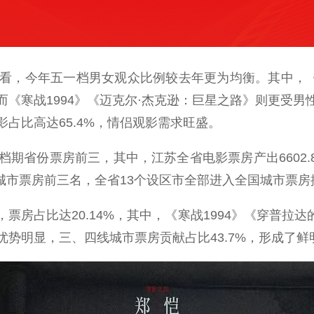
，今年五一档男女观众比例较去年更为均衡。其中，《消
《寒战1994》《迈克尔·杰克逊：巨星之路》则更受
占比高达65.4%，情侣观影需求旺盛。
票房前三，其中，江苏全省电影票房产出6602.8万元
苏城市票房前三名，全省13个设区市全部进入全国城市票房
占比达20.14%，其中，《寒战1994》《穿普拉达
势明显，三、四线城市票房贡献占比43.7%，形成了