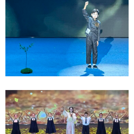
思想政治教育
爱国主义教育
全民国防教育
红色资源保护利
用
新闻出版
精品出版
全民阅读
出版监管
扫黄打非
电影工作
电影创作
电影市场
机关党建
党建要闻
学习在线
文化人才