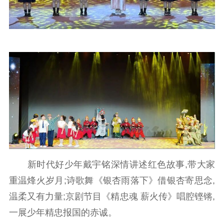
紫金人才
职称评审
数据资源
公共服务
新时代公民素养
新闻出版
作品著作权
提升资源库
政务服务
登记服务
科研创新
智库服务
文艺创作
服务管理平台
管理平台
服务管理
文化产业
数字出版
新闻发布工作备
统计分析
审读服务
案管理系统
电影
理论宣讲
政工继续教育学
新时代好少年戴宇铭深情讲述红色故事,带大家
服务
共建共享平台
习平台
重温烽火岁月;诗歌舞《银杏雨落下》借银杏寄思念,
责任编辑注册
业务申报系统
温柔又有力量;京剧节目《精忠魂 薪火传》唱腔铿锵,
一展少年精忠报国的赤诚。