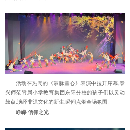
新闻宣传
主题宣传
对外宣传
新闻发布
记者之家
品牌栏目
文化文艺
精品生产
文化惠民
文化传承
文化交流
体制改革
文化产业
紫金文化艺术节
品牌活动
紫艺舞台
精神文明
活动在热闹的《鼓脉童心》表演中拉开序幕,泰
兴师范附属小学教育集团东阳分校的孩子们以灵动
文明创建
文明实践
文明培育
鼓点,演绎非遗文化的新生,瞬间点燃全场氛围。
先进典型
峥嵘·信仰之光
社会宣传