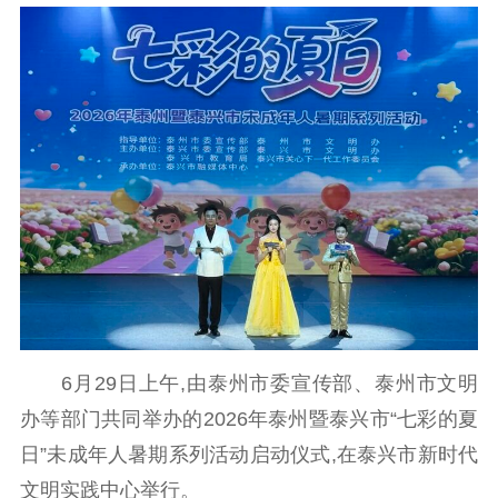
公示公告
通知公告
信息公开制度
信息公开指南
信息公开年度报
告
政策法规
工作动态
理论武装
理论学习
宣传宣讲
研究阐释
哲学社科
6月29日上午,由泰州市委宣传部、泰州市文明
社科强省
工作通知
成果集萃
办等部门共同举办的2026年泰州暨泰兴市“七彩的夏
江苏文脉
资料下载
日”未成年人暑期系列活动启动仪式,在泰兴市新时代
文明实践中心举行。