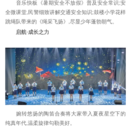
音乐快板《暑期安全不放假》普及安全常识;安
全微课堂,民警细致讲解交通安全知识;鼓楼小学花样
跳绳队带来的《绳采飞扬》,尽显少年蓬勃朝气。
启航·成长之力
婉转悠扬的陶笛合奏将大家带入夏夜星空下的
纯真年代,温柔旋律勾勒美好。