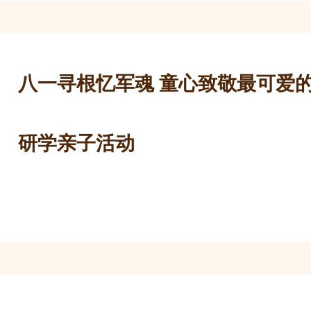
八一寻根忆军魂 童心致敬最可爱
研学亲子活动