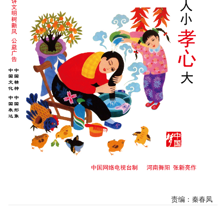
责编：秦春凤