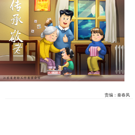
责编：秦春凤