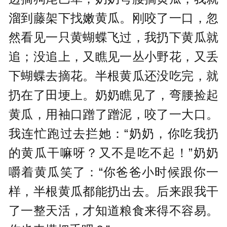
溜到藤架下找嫩黄瓜。刚咬了一口，忽
然看见一只黄蝴蝶飞过，我扔下黄瓜就
追；没追上，又瞧见一丛小野花，又丢
下蝴蝶去摘花。半根黄瓜还没吃完，就
扔在了田埂上。奶奶瞧见了，弯腰捡起
黄瓜，用袖口蹭了蹭泥，咬了一大口。
我连忙跑过去拦她：“奶奶，你吃我扔
的黄瓜干嘛呀？又不是吃不起！”奶奶
嚼着黄瓜笑了：“你爸爸小时候跟你一
样，半根黄瓜都能扔出去。后来跟我干
了一整天活，才知道粮食来得不容易。