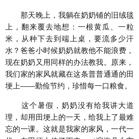
那天晚上，我躺在奶奶铺的旧绒毯
上，翻来覆去地想：一根黄瓜、一粒
米，从种下去到端上桌，要流多少汗
水？爸爸小时候奶奶就教他不能浪费，
现在奶奶又用同样的办法教我。原来，
我们家的家风就藏在这条普普通通的田
埂上——勤俭节约，珍惜每一口粮食。
这个暑假，奶奶没有给我讲大道
理，却用田埂上的一天，给我上了最难
忘的一课。这就是我家的家风，一代一