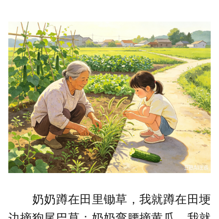
奶奶蹲在田里锄草，我就蹲在田埂
边摘狗尾巴草；奶奶弯腰摘黄瓜，我就