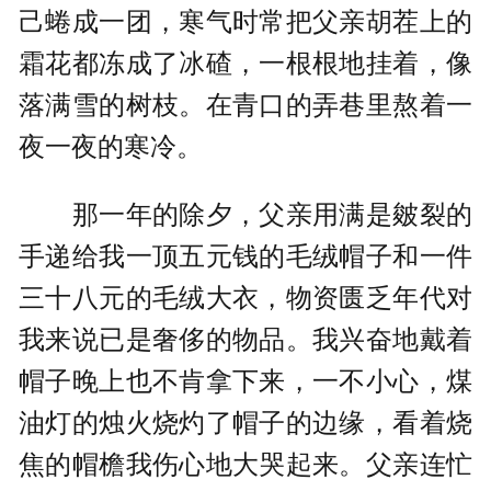
己蜷成一团，寒气时常把父亲胡茬上的
霜花都冻成了冰碴，一根根地挂着，像
落满雪的树枝。在青口的弄巷里熬着一
夜一夜的寒冷。
那一年的除夕，父亲用满是皴裂的
手递给我一顶五元钱的毛绒帽子和一件
三十八元的毛绒大衣，物资匮乏年代对
我来说已是奢侈的物品。我兴奋地戴着
帽子晚上也不肯拿下来，一不小心，煤
油灯的烛火烧灼了帽子的边缘，看着烧
焦的帽檐我伤心地大哭起来。父亲连忙