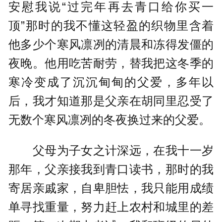
安慰我说“过完年再去青口给你买一
顶”那时的我不懂这轻盈的织物里含着
他多少个寒风凛冽的清晨和冻得发僵的
夜晚。他用吃苦耐劳，替我把这冬季的
寒冷变成了沉沉甸甸的父爱，多年以
后，我才知道那是父亲在胡同里忍受了
无数个寒风凛冽的冬夜换过来的父爱。
父母为子女之计深远，在我十一岁
那年，父亲接我到青口读书，那时的我
寄居亲戚家，自卑胆怯，我只能用成绩
单寻找重量，努力赶上农村和城里的差