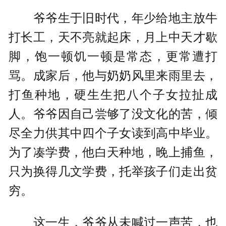
爷爷生于旧时代，年少给地主放牛
打长工，天不亮就起床，月上中天才歇
脚，饱一顿饥一顿是常态，更常遭打
骂。成家后，他与奶奶风里来雨里去，
打鱼种地，硬生生把八个子女拉扯成
人。爷爷因自己尝够了没文化的苦，倾
尽全力供其中四个子女读到高中毕业。
为了凑学费，他白天种地，晚上捕鱼，
只为换得几文学费，托举孩子们走出贫
穷。
这一生，爷爷从未喊过一声苦，也