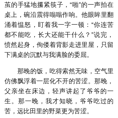
茧的手猛地攥紧筷子，“啪”的一声拍在
桌上，碗沿震得嗡嗡作响。他眼眸里翻
涌着愠怒，盯着我一字一顿：“你连苦
都不能吃，长大还能干什么？”说完，
愤然起身，佝偻着背影走进里屋，只留
下满桌的沉默与我满脸的委屈。
那晚的饭，吃得索然无味，空气里
仿佛飘浮着一层化不开的苦涩。那晚，
父亲坐在床边，轻声讲起了爷爷的一
生。那一晚，我才知晓，爷爷吃过的
苦，远比田里的野菜更为苦涩。