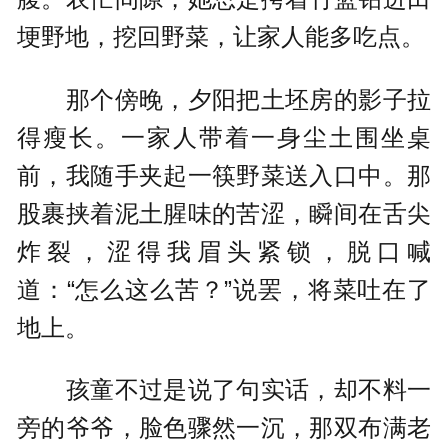
埂野地，挖回野菜，让家人能多吃点。
那个傍晚，夕阳把土坯房的影子拉
得瘦长。一家人带着一身尘土围坐桌
前，我随手夹起一筷野菜送入口中。那
股裹挟着泥土腥味的苦涩，瞬间在舌尖
炸裂，涩得我眉头紧锁，脱口喊
道：“怎么这么苦？”说罢，将菜吐在了
地上。
孩童不过是说了句实话，却不料一
旁的爷爷，脸色骤然一沉，那双布满老