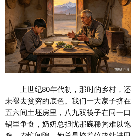
上世纪80年代初，那时的乡村，还
未褪去贫穷的底色。我们一大家子挤在
五六间土坯房里，八九双筷子在同一口
锅里争食，奶奶总担忧那碗稀粥难以饱
腹。农忙间隙，她总是挎着竹篮钻进田