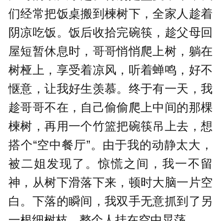
们经常把饭桌搬到楝树下，全家人趁着
阴凉吃饭。饭后收拾完碗筷，趁父母回
屋短暂休息时，哥哥悄悄爬上树，躺在
树桠上，享受着凉风，听着蝉鸣，好不
惬意，让我好生羡慕。终于有一天，我
趁哥哥不在，自己偷偷爬上中间的那棵
楝树，再用一个竹篮把碗筷吊上去，想
搭个“空中餐厅”。由于我的动静太大，
被二姐发现了。惊慌之间，我一不留
神，从树下滑落下来，顿时大脑一片空
白。下落的瞬间，我双手无意抓到了另
一根细树枝，整个人挂在空中晃荡。