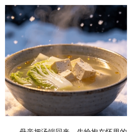
母亲把汤端回来，先给抱在怀里的