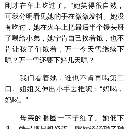
刚才在车上吃过了。”她笑得很自然，
可我分明看见她的手在微微发抖。她没
有吃过，她在火车上把最后半个馒头掰
了喂给小弟，她宁肯自己挨着饿，也不
肯让孩子们饿着，万一今天雪继续下
呢？万一雪还要下好几天呢？
我们看着她，谁也不肯再喝第二
口。姐姐又伸出小手去推碗：“妈喝，
妈喝。”
母亲的眼圈一下子红了。她低下
头，端起那只粗瓷碗，嘴唇轻轻碰了碰