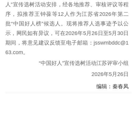
人”宣传选树活动安排，经各地推荐、审核评议等程
理论学习
宣传宣讲
研究阐释
序，拟推荐王钟葆等12人作为江苏省2026年第二
哲学社科
批“中国好人榜”候选人。现将推荐人选事迹予以公
示，网民如有异议，可在2026年5月26日至5月30日
社科强省
工作通知
成果集萃
期间，将意见建议反馈至电子邮箱：jsswmbddc@1
江苏文脉
资料下载
63.com。
新闻宣传
“中国好人”宣传选树活动江苏评审小组
主题宣传
对外宣传
新闻发布
2026年5月26日
记者之家
品牌栏目
编辑：秦春凤
文化文艺
精品生产
文化惠民
文化传承
文化交流
体制改革
文化产业
紫金文化艺术节
品牌活动
紫艺舞台