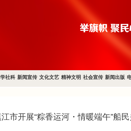
哲学社科
新闻宣传
文化文艺
精神文明
社会宣传
新闻出版
江市开展“粽香运河・情暖端午”船