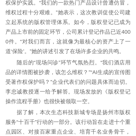
权保护实践。“我们的一款热门产品设计曾遭仿冒，
电影工作
维权过程十分艰难。”她表示，这次教训促使公司建
立起系统的版权管理体系。如今，版权登记已成为
电影创作
电影市场
产品上市前的固定环节，公司累计登记作品已近400
机关党建
0件。“对我们而言，这就像为最核心的资产上了一
党建要闻
学习在线
道‘保险’。”她的讲述引发了在场许多企业的共鸣。
随后的“现场问诊”环节气氛热烈。“我们酒店用
文化人才
品的详情图被抄袭，该怎么维权？”“AI生成的宣传图
紫金人才
职称评审
受著作权保护吗？”企业代表们的问题具体而迫切。
李忠诚教授逐一给予解答。现场发放的《版权登记
数据资源
操作流程手册》也很快被领取一空。
公共服务
据了解，本次生态科技新城专场是扬州市版权
新时代公民素养
新闻出版
作品著作权
服务“十百千”行动的一部分。该行动旨在走进十个重
提升资源库
政务服务
登记服务
点园区、对接百家重点企业、培育千名业务骨干，