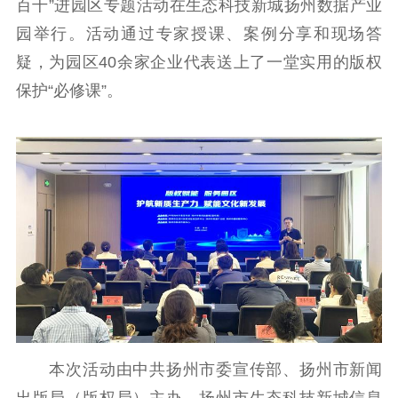
百千”进园区专题活动在生态科技新城扬州数据产业
理论武装
园举行。活动通过专家授课、案例分享和现场答
疑，为园区40余家企业代表送上了一堂实用的版权
理论学习
宣传宣讲
研究阐释
保护“必修课”。
哲学社科
社科强省
工作通知
成果集萃
江苏文脉
资料下载
新闻宣传
主题宣传
对外宣传
新闻发布
记者之家
品牌栏目
文化文艺
本次活动由中共扬州市委宣传部、扬州市新闻
精品生产
文化惠民
文化传承