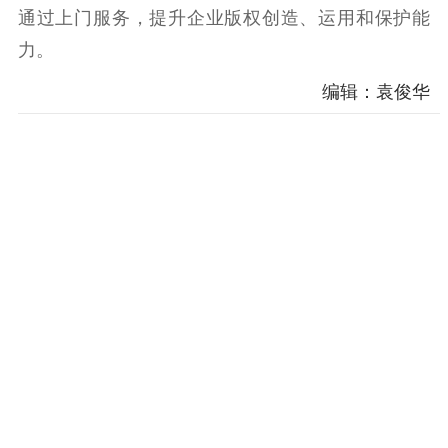
科研创新
智库服务
文艺创作
通过上门服务，提升企业版权创造、运用和保护能
服务管理平台
管理平台
服务管理
力。
文化产业
数字出版
新闻发布工作备
统计分析
审读服务
案管理系统
编辑：袁俊华
电影
理论宣讲
政工继续教育学
服务
共建共享平台
习平台
责任编辑注册
业务申报系统