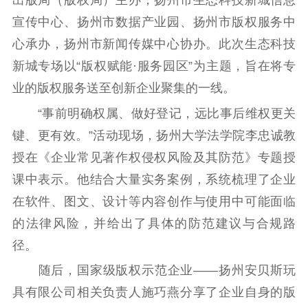
出版局（版权局）主办，扬州市生态科技新城信息
文化交流
体制改革
文化产业
宣传中心、扬州市数据产业园、扬州市版权服务中
紫金文化艺术节
品牌活动
紫艺舞台
心承办，扬州市新闻传媒中心协办。此次生态科技
精神文明
新城专场以“版权赋能·服务园区”为主题，旨在将专
文明创建
文明实践
文明培育
业的版权服务送至创新企业聚集的一线。
先进典型
“事前明确权属、做好登记，远比事后维权更关
键、更有效。”活动现场，扬州大学法学院李忠诚教
社会宣传
授在《企业常见著作权侵权风险及其防范》专题授
思想政治教育
爱国主义教育
全民国防教育
课中表示。他结合大量实务案例，系统梳理了企业
红色资源保护利
在软件、图文、设计等内容创作与使用中可能面临
用
的法律风险，并给出了具体的防范建议与合规路
新闻出版
径。
随后，国家级版权示范企业——扬州安贝斯玩
精品出版
全民阅读
出版监管
具有限公司相关负责人施巧燕分享了企业自身的版
扫黄打非