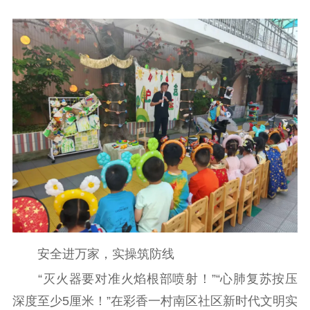
记者之家
品牌栏目
文化文艺
精品生产
文化惠民
文化传承
文化交流
体制改革
文化产业
紫金文化艺术节
品牌活动
紫艺舞台
精神文明
文明创建
文明实践
文明培育
先进典型
社会宣传
安全进万家，实操筑防线
思想政治教育
爱国主义教育
全民国防教育
“灭火器要对准火焰根部喷射！”“心肺复苏按压
深度至少5厘米！”在彩香一村南区社区新时代文明实
红色资源保护利