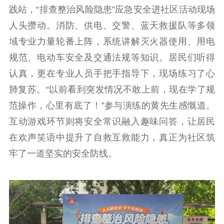
用
践站，“排查整治风险隐患”应急安全进社区活动现场
人头攒动。消防、供电、交警、蓝天救援队等多领
新闻出版
域专业力量轮番上阵，系统讲解灭火器使用、用电
精品出版
全民阅读
出版监管
规范、电动车安全及交通法规等知识。居民们听得
扫黄打非
认真，更在专业人员手把手指导下，现场练习了心
肺复苏。“以前看到突发情况不敢上前，现在学了规
电影工作
范操作，心里有底了！”参与演练的黄先生感慨道。
电影创作
电影市场
互动游戏环节则将安全常识融入趣味问答，让居民
机关党建
在欢声笑语中提升了自救互救能力，真正为社区筑
牢了一道坚实的安全防线。
党建要闻
学习在线
文化人才
紫金人才
职称评审