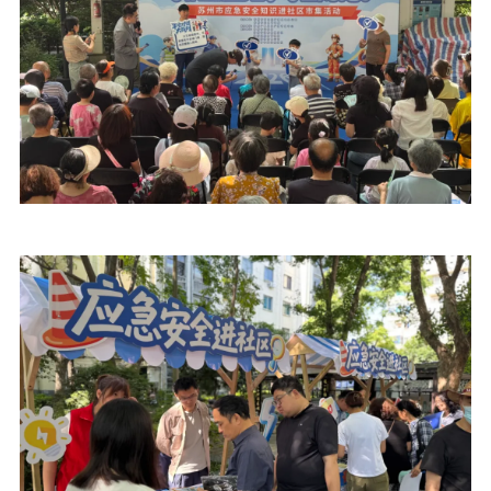
数据资源
公共服务
新时代公民素养
新闻出版
作品著作权
提升资源库
政务服务
登记服务
科研创新
智库服务
文艺创作
服务管理平台
管理平台
服务管理
文化产业
数字出版
新闻发布工作备
统计分析
审读服务
案管理系统
电影
理论宣讲
政工继续教育学
服务
共建共享平台
习平台
责任编辑注册
业务申报系统