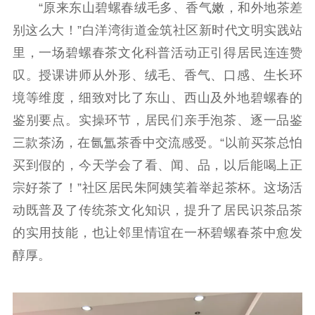
“原来东山碧螺春绒毛多、香气嫩，和外地茶差
别这么大！”白洋湾街道金筑社区新时代文明实践站
里，一场碧螺春茶文化科普活动正引得居民连连赞
叹。授课讲师从外形、绒毛、香气、口感、生长环
境等维度，细致对比了东山、西山及外地碧螺春的
鉴别要点。实操环节，居民们亲手泡茶、逐一品鉴
三款茶汤，在氤氲茶香中交流感受。“以前买茶总怕
买到假的，今天学会了看、闻、品，以后能喝上正
宗好茶了！”社区居民朱阿姨笑着举起茶杯。这场活
动既普及了传统茶文化知识，提升了居民识茶品茶
的实用技能，也让邻里情谊在一杯碧螺春茶中愈发
醇厚。