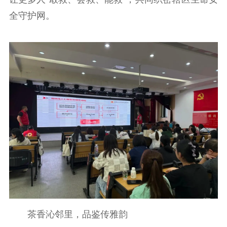
全守护网。
茶香沁邻里，品鉴传雅韵