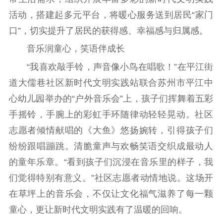
通知公告
信息公开制度
信息公开指南
活动，搭建起多元平台，将暖心服务送到居民“家门
信息公开年度报
口”，切实提升了居民的获得感、幸福感与归属感。
告
政策法规
音乐润童心，笑语伴成长
工作动态
“我喜欢敲手铃，声音像小鸟在唱歌！”在平江街
道大儒巷社区新时代文明实践站联合苏州市平江中
理论武装
心幼儿园举办的“户外音乐会”上，孩子们挥舞着五彩
理论学习
宣传宣讲
研究阐释
手摇铃，手腕上的彩虹手环随律动轻轻晃动。社区
志愿者倾情献唱的《大鱼》悠扬婉转，引得孩子们
哲学社科
纷纷跟唱蹦跳。清脆童声与欢畅笑语交织成最动人
社科强省
工作通知
成果集萃
的童年乐章。“看到孩子们沉浸在音乐里的样子，我
江苏文脉
资料下载
们觉得特别有意义。”社区志愿者动情地说。这场开
在草坪上的音乐会，不仅让文化福气滋养了每一颗
新闻宣传
童心，更让新时代文明实践有了温暖的回响。
主题宣传
对外宣传
新闻发布