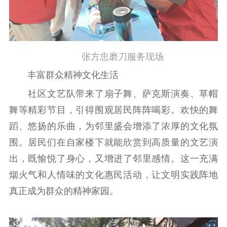
红色资源保护利
用
新闻出版
张方忠磨刀服务现场
精品出版
全民阅读
出版监管
丰富群众精神文化生活
扫黄打非
社区文艺队带来了扇子舞、萨克斯演奏、草帽
电影工作
舞等精彩节目，引得围观居民阵阵喝彩。欢快的舞
电影创作
电影市场
蹈、悠扬的乐曲，为邻里盛会增添了浓厚的文化氛
围。居民们在自家楼下就能欣赏到高质量的文艺演
机关党建
出，既愉悦了身心，又增进了邻里感情。这一充满
党建要闻
学习在线
烟火气和人情味的文化惠民活动，让文明实践阵地
真正成为群众的精神家园。
文化人才
紫金人才
职称评审