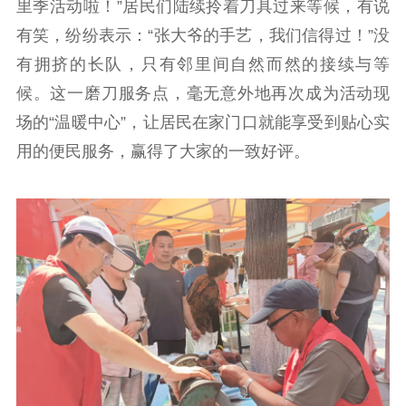
里季活动啦！”居民们陆续拎着刀具过来等候，有说
主题宣传
对外宣传
新闻发布
有笑，纷纷表示：“张大爷的手艺，我们信得过！”没
记者之家
品牌栏目
有拥挤的长队，只有邻里间自然而然的接续与等
文化文艺
候。这一磨刀服务点，毫无意外地再次成为活动现
场的“温暖中心”，让居民在家门口就能享受到贴心实
精品生产
文化惠民
文化传承
用的便民服务，赢得了大家的一致好评。
文化交流
体制改革
文化产业
紫金文化艺术节
品牌活动
紫艺舞台
精神文明
文明创建
文明实践
文明培育
先进典型
社会宣传
思想政治教育
爱国主义教育
全民国防教育