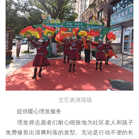
数据资源
公共服务
新时代公民素养
新闻出版
作品著作权
提升资源库
政务服务
登记服务
科研创新
智库服务
文艺创作
服务管理平台
管理平台
服务管理
文化产业
数字出版
新闻发布工作备
统计分析
审读服务
案管理系统
电影
理论宣讲
政工继续教育学
服务
共建共享平台
习平台
文艺表演现场
责任编辑注册
业务申报系统
提供暖心理发服务
理发师志愿者们耐心细致地为社区老人和孩子
免费修剪出清爽利落的发型。无论是行动不便的长