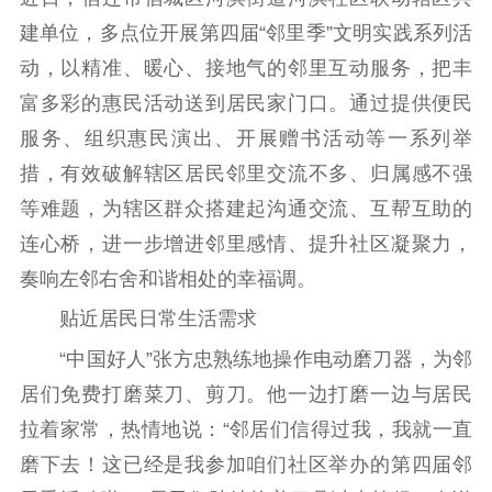
公示公告
建单位，多点位开展第四届“邻里季”文明实践系列活
通知公告
信息公开制度
信息公开指南
动，以精准、暖心、接地气的邻里互动服务，把丰
信息公开年度报
富多彩的惠民活动送到居民家门口。通过提供便民
告
政策法规
服务、组织惠民演出、开展赠书活动等一系列举
工作动态
措，有效破解辖区居民邻里交流不多、归属感不强
等难题，为辖区群众搭建起沟通交流、互帮互助的
理论武装
连心桥，进一步增进邻里感情、提升社区凝聚力，
理论学习
宣传宣讲
研究阐释
奏响左邻右舍和谐相处的幸福调。
贴近居民日常生活需求
哲学社科
“中国好人”张方忠熟练地操作电动磨刀器，为邻
社科强省
工作通知
成果集萃
居们免费打磨菜刀、剪刀。他一边打磨一边与居民
江苏文脉
资料下载
拉着家常，热情地说：“邻居们信得过我，我就一直
新闻宣传
磨下去！这已经是我参加咱们社区举办的第四届邻