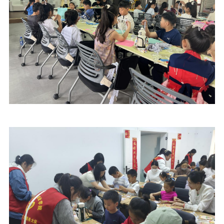
精品出版
全民阅读
出版监管
扫黄打非
电影工作
电影创作
电影市场
机关党建
党建要闻
学习在线
文化人才
紫金人才
职称评审
数据资源
公共服务