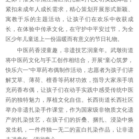
告
政策法规
紧扣未成年人成长需求，精心策划开展形式新颖、
工作动态
寓教于乐的主题活动，让孩子们在欢乐中收获成
长，在体验中传承文化，在守护中平安过节，为全
理论武装
区少年儿童送上一份温暖而有意义的节日礼物。
理论学习
宣传宣讲
研究阐释
中医药香浸童趣，非遗技艺润童年。武墩街道
将中医药文化与手工创作相结合，开展“童心筑梦，
哲学社科
快乐六一”中草药布偶制作活动，志愿者为孩子们讲
社科强省
工作通知
成果集萃
解艾草、薄荷、檀香等药材功效，指导大家亲手填
江苏文脉
资料下载
充药香布偶，让孩子们在动手实践中感受传统中医
新闻宣传
药的独特魅力，厚植文化自信。长西街道长西社区
举办非遗扎染手作课堂，作为国家级非物质文化遗
主题宣传
对外宣传
新闻发布
产的扎染技艺，在孩子们的折叠、捆扎、浸染中焕
记者之家
品牌栏目
发生机，一件件独一无二的蓝白扎染作品，让非遗
文化文艺