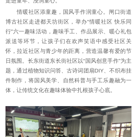
走进童年、浸润童心。
情暖社区添童趣，国风手作润童心。闸口街道
精品生产
文化惠民
文化传承
博古社区走进都天坊街区，举办“情暖社区 快乐同
文化交流
体制改革
文化产业
行”六一趣味活动，趣味手工、作品展示、暖心礼包
紫金文化艺术节
品牌活动
紫艺舞台
派送等环节，让孩子们在欢声笑语中感受社区关
精神文明
怀，拉近社区与青少年的距离，营造温馨有爱的节
日氛围。长东街道东长街社区以“国风创意手作”为主
文明创建
文明实践
文明培育
题，通过植物知识问答、古诗词团扇DIY、不织布挂
先进典型
件制作，将国风美学、自然科普与手工乐趣融为一
社会宣传
体，让传统文化在趣味体验中扎根孩子心底。
思想政治教育
爱国主义教育
全民国防教育
红色资源保护利
用
新闻出版