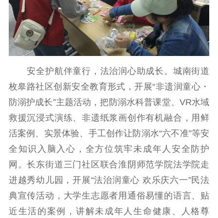
新时代公民素养
新闻出版
作品著作权
提升资源库
政务服务
登记服务
科研创新
智库服务
文艺创作
服务管理平台
管理平台
服务管理
文化产业
数字出版
新闻发布工作备
安全护航伴童行，法治润心助成长。城南街道
统计分析
审读服务
案管理系统
枚皋路社区创新安全教育形式，开展“非遗润童心・
电影
理论宣讲
政工继续教育学
防溺护成长”主题活动，把防溺水科普课堂、VR水域
服务
共建共享平台
习平台
救援沉浸式演练、非遗纸浆画创作有机融合，用鲜
责任编辑注册
业务申报系统
活案例、实景体验、手工创作让防溺水“六不准”等安
全知识入脑入心，全方位筑牢未成年人安全防护
网。长东街道三门社区联合淮阴师范学院法学院走
进越秀幼儿园，开展“法治润童心 欢乐庆六一”民法
典宣传活动，大学生志愿者用通俗易懂的语言、贴
近生活的案例，讲解未成年人生命健康、人格尊