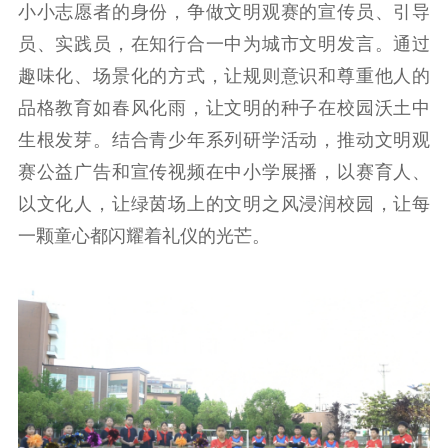
公共服务
小小志愿者的身份，争做文明观赛的宣传员、引导
员、实践员，在知行合一中为城市文明发言。通过
新时代公民素养
新闻出版
作品著作权
提升资源库
政务服务
登记服务
趣味化、场景化的方式，让规则意识和尊重他人的
科研创新
智库服务
文艺创作
品格教育如春风化雨，让文明的种子在校园沃土中
服务管理平台
管理平台
服务管理
生根发芽。结合青少年系列研学活动，推动文明观
文化产业
数字出版
新闻发布工作备
赛公益广告和宣传视频在中小学展播，以赛育人、
统计分析
审读服务
案管理系统
以文化人，让绿茵场上的文明之风浸润校园，让每
电影
理论宣讲
政工继续教育学
一颗童心都闪耀着礼仪的光芒。
服务
共建共享平台
习平台
责任编辑注册
业务申报系统