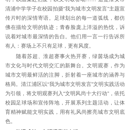
信息公开年度报
清浦中学学子在校园拍摄“我为城市文明发言”主题宣
告
政策法规
传片时的深情寄语。足球划出的每一道弧线，都仿
工作动态
佛在描绘文明的轨迹；青春脸庞上洋溢的热忱，诉
说着对城市最深情的告白。他们用一言一行告诉所
理论武装
有人：赛场上不只有足球，更有风度。
理论学习
宣传宣讲
研究阐释
随着苏超、淮超赛事火热开赛，绿茵场成为城
哲学社科
市文化与时代文明交汇的新舞台。文明观赛，作为
城市文明最鲜活的注脚，折射着一座城市的涵养与
社科强省
工作通知
成果集萃
格局。清江浦区以“我为城市文明发言”文明实践活动
江苏文脉
资料下载
为引领，将文明观赛列入“文明风尚十大行动”，依托
新闻宣传
校园足球场和宣传阵地，开展系列主题活动，让体
育精神赋能文明实践，用有礼风尚擦亮城市文明底
主题宣传
对外宣传
新闻发布
色。
记者之家
品牌栏目