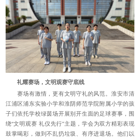
新闻出版
精品出版
全民阅读
出版监管
扫黄打非
电影工作
电影创作
电影市场
机关党建
礼耀赛场，文明观赛守底线
党建要闻
学习在线
赛场有激情，更有文明守礼的风范。淮安市清
文化人才
江浦区浦东实验小学和淮阴师范学院附属小学的孩
紫金人才
职称评审
子们依托学校绿茵场开展别开生面的足球赛事，围
绕“文明观赛 礼仪先行”主题，学会为双方精彩表现
数据资源
鼓掌喝彩，做到不乱扔垃圾、有序进退场。他们以