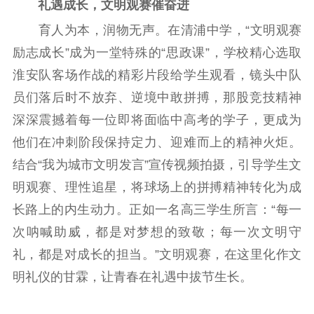
礼遇成长，文明观赛催奋进
文化文艺
育人为本，润物无声。在清浦中学，“文明观赛
精品生产
文化惠民
文化传承
励志成长”成为一堂特殊的“思政课”，学校精心选取
文化交流
体制改革
文化产业
淮安队客场作战的精彩片段给学生观看，镜头中队
紫金文化艺术节
品牌活动
紫艺舞台
员们落后时不放弃、逆境中敢拼搏，那股竞技精神
深深震撼着每一位即将面临中高考的学子，更成为
精神文明
他们在冲刺阶段保持定力、迎难而上的精神火炬。
文明创建
文明实践
文明培育
结合“我为城市文明发言”宣传视频拍摄，引导学生文
先进典型
明观赛、理性追星，将球场上的拼搏精神转化为成
长路上的内生动力。正如一名高三学生所言：“每一
社会宣传
次呐喊助威，都是对梦想的致敬；每一次文明守
思想政治教育
爱国主义教育
全民国防教育
礼，都是对成长的担当。”文明观赛，在这里化作文
红色资源保护利
明礼仪的甘霖，让青春在礼遇中拔节生长。
用