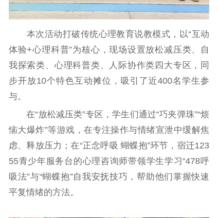
文化文艺
精品生产
文化惠民
文化传承
本次活动打破传统心理教育说教模式，以“互动
文化交流
体制改革
文化产业
体验+心理科普”为核心，现场设置放松减压类、自
紫金文化艺术节
品牌活动
紫艺舞台
我探索类、心理科普类、人际协作类四大专区，同
精神文明
步开放10个特色互动摊位，吸引了近400名学生参
与。
文明创建
文明实践
文明培育
在“放松减压类”专区，学生们通过“巧夹弹珠”“烦
先进典型
恼大爆炸”等游戏，在专注操作与情绪宣泄中缓解焦
社会宣传
虑、释放压力；在“正念呼吸 蝴蝶抱”环节，宿迁123
55青少年服务台的心理咨询师带领学生学习“478呼
思想政治教育
爱国主义教育
全民国防教育
吸法”与“蝴蝶抱”自我安抚技巧，帮助他们掌握快速
红色资源保护利
用
平复情绪的方法。
新闻出版