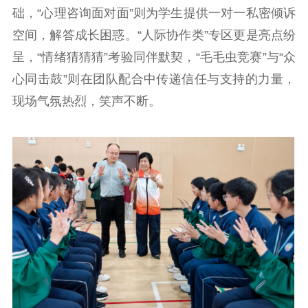
础，“心理咨询面对面”则为学生提供一对一私密倾诉
新时代公民素养
新闻出版
作品著作权
提升资源库
政务服务
登记服务
空间，解答成长困惑。“人际协作类”专区更是亮点纷
呈，“情绪猜猜猜”考验同伴默契，“毛毛虫竞赛”与“众
科研创新
智库服务
文艺创作
服务管理平台
管理平台
服务管理
心同击鼓”则在团队配合中传递信任与支持的力量，
文化产业
数字出版
新闻发布工作备
现场气氛热烈，笑声不断。
统计分析
审读服务
案管理系统
电影
理论宣讲
政工继续教育学
服务
共建共享平台
习平台
责任编辑注册
业务申报系统