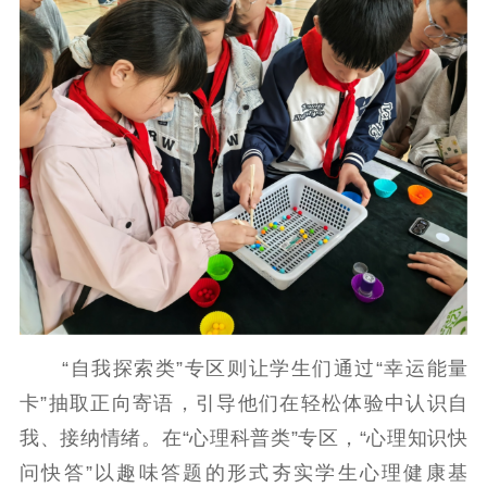
精品出版
全民阅读
出版监管
扫黄打非
电影工作
电影创作
电影市场
机关党建
党建要闻
学习在线
文化人才
紫金人才
职称评审
“自我探索类”专区则让学生们通过“幸运能量
卡”抽取正向寄语，引导他们在轻松体验中认识自
数据资源
我、接纳情绪。在“心理科普类”专区，“心理知识快
公共服务
问快答”以趣味答题的形式夯实学生心理健康基