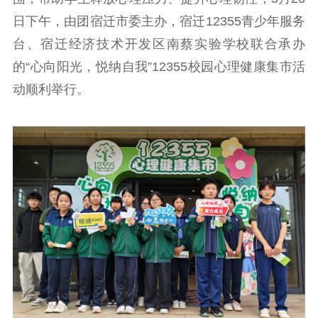
告
政策法规
日下午，由团宿迁市委主办，宿迁12355青少年服务
工作动态
台、宿迁经济技术开发区南蔡实验学校联合承办
的“心向阳光，悦纳自我”12355校园心理健康集市活
理论武装
动顺利举行。
理论学习
宣传宣讲
研究阐释
哲学社科
社科强省
工作通知
成果集萃
江苏文脉
资料下载
新闻宣传
主题宣传
对外宣传
新闻发布
记者之家
品牌栏目