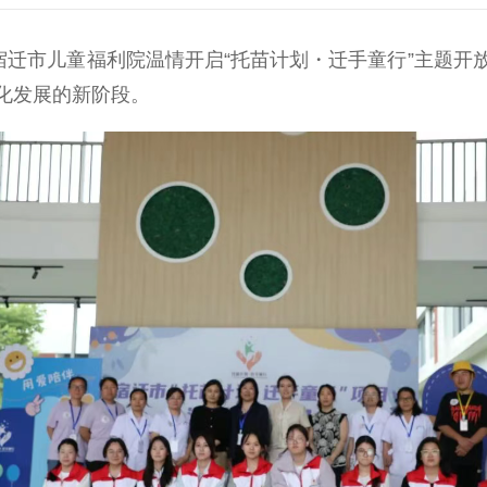
迁市儿童福利院温情开启“托苗计划・迁手童行”主题开
化发展的新阶段。