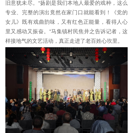
旧意犹未尽。“扬剧是我们本地人最爱的戏种，这么
文化交流
体制改革
文化产业
专业、完整的演出竟然在家门口就能看到！《党的
紫金文化艺术节
品牌活动
紫艺舞台
女儿》既有戏曲韵味，又有红色正能量，看得人心
里又感动又振奋。”马集镇村民焦井之告诉记者，这
精神文明
样接地气的文艺活动，真正走进了老百姓心坎里。
文明创建
文明实践
文明培育
先进典型
社会宣传
思想政治教育
爱国主义教育
全民国防教育
红色资源保护利
用
新闻出版
精品出版
全民阅读
出版监管