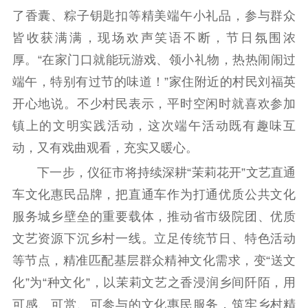
了香囊、粽子钥匙扣等精美端午小礼品，参与群众
科研创新
智库服务
文艺创作
皆收获满满，现场欢声笑语不断，节日氛围浓
服务管理平台
管理平台
服务管理
厚。“在家门口就能玩游戏、领小礼物，热热闹闹过
文化产业
数字出版
新闻发布工作备
统计分析
审读服务
案管理系统
端午，特别有过节的味道！”家住附近的村民刘福英
电影
理论宣讲
政工继续教育学
开心地说。不少村民表示，平时空闲时就喜欢参加
服务
共建共享平台
习平台
镇上的文明实践活动，这次端午活动既有趣味互
责任编辑注册
业务申报系统
动，又有戏曲观看，充实又暖心。
下一步，仪征市将持续深耕“茉莉花开”文艺直通
车文化惠民品牌，把直通车作为打通优质公共文化
服务城乡壁垒的重要载体，推动省市级院团、优质
文艺资源下沉乡村一线。立足传统节日、特色活动
等节点，精准匹配基层群众精神文化需求，变“送文
化”为“种文化”，以茉莉文艺之香浸润乡间阡陌，用
可感、可赏、可参与的文化惠民服务，筑牢乡村精