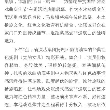
工作动态
集镇，“我们的节日・端午——浓情端午赏国粹 雅韵
戏曲庆佳节”主题活动热闹启幕。作为本次省级文艺
理论武装
配送重点派送点位，马集镇将端午传统民俗、本土
扬剧文化、红色文化教育有机结合，让辖区群众在
理论学习
宣传宣讲
研究阐释
家门口欢度传统佳节、近距离感受非遗戏曲的独特
哲学社科
魅力。
社科强省
工作通知
成果集萃
下午2点，省演艺集团扬剧团倾情演绎的经典红
江苏文脉
资料下载
色扬剧《党的女儿》精彩开演。舞台上，演员们妆
容精致、身段优美，唱腔婉转悠扬、表演细腻传
新闻宣传
神，扎实的戏曲功底将剧中人物形象与红色故事情
主题宣传
对外宣传
新闻发布
感演绎得淋漓尽致。跌宕起伏的剧情、原汁原味的
记者之家
品牌栏目
扬剧唱腔，让现场观众沉浸式感受非遗戏曲的艺术
魅力与红色精神力量，整场演出掌声不断、好评连
文化文艺
连。本地戏迷焦井之全程看得十分投入，散场后依
精品生产
文化惠民
文化传承