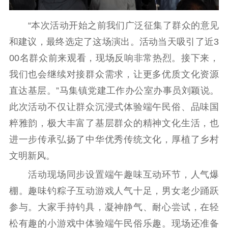
扫黄打非
“本次活动开始之前我们广泛征集了群众的意见
电影工作
和建议，最终选定了这场演出。活动当天吸引了近3
电影创作
电影市场
00名群众前来观看，现场反响非常热烈。接下来，
我们也会继续对接群众需求，让更多优质文化资源
机关党建
直达基层。”马集镇党建工作办公室办事员刘颖说。
党建要闻
学习在线
此次活动不仅让群众沉浸式体验端午民俗、品味国
文化人才
粹雅韵，极大丰富了基层群众的精神文化生活，也
进一步传承弘扬了中华优秀传统文化，厚植了乡村
紫金人才
职称评审
文明新风。
数据资源
活动现场同步设置端午趣味互动环节，人气爆
棚。趣味钓粽子互动游戏人气十足，男女老少踊跃
公共服务
参与。大家手持钓具，凝神静气、耐心尝试，在轻
新时代公民素养
新闻出版
作品著作权
松有趣的小游戏中体验端午民俗乐趣。现场还准备
提升资源库
政务服务
登记服务