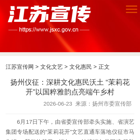
首页
江苏宣传网
>
文化文艺
>
文化惠民
> 正文
江苏要闻
扬州仪征：深耕文化惠民沃土 “茉莉花
开”以国粹雅韵点亮端午乡村
公示公告
2026-06-23
来源：扬州市委宣传部
通知公告
信息公开制度
信息公开指南
信息公开年度报
6月17日下午，由省委宣传部牵头实施、省演艺
告
政策法规
集团专场配送的“茉莉花开”文艺直通车落地仪征市马