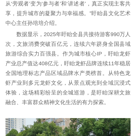
从‘旁观者’变为‘参与者’和‘讲述者’，真正实现主客共
享，提升城市的凝聚力与幸福感。”盱眙县文化艺术
中心主任孙培培介绍。
数据显示，2025年盱眙全县共接待游客990万人
次，文旅消费突破百亿元，连续六年跻身全国县域
旅游综合实力百强县。作为城市核心IP，盱眙龙虾
产业总产值达408亿元，盱眙龙虾品牌连续11年稳居
全国地理标志产品区域品牌水产类榜首。从特色龙
虾产业到多元龙虾文化，从景点观光到全域沉浸式
体验，这场精彩纷呈的全城巡游，是盱眙深耕文旅
融合、丰富群众精神文化生活的有力探索。