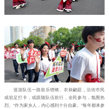
新闻出版
精品出版
全民阅读
出版监管
扫黄打非
电影工作
电影创作
电影市场
机关党建
党建要闻
学习在线
文化人才
紫金人才
职称评审
巡游队伍一路鼓乐铿锵、衣袂翩跹，沿街市民
数据资源
或驻足打卡，或跟随队伍前行，全民参与，氛围热
烈。“作为家乡人，内心感到十分自豪。”每年都来参
公共服务