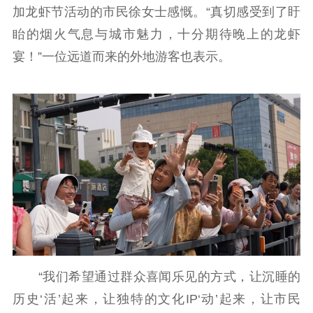
加龙虾节活动的市民徐女士感慨。“真切感受到了盱
新时代公民素养
新闻出版
作品著作权
眙的烟火气息与城市魅力，十分期待晚上的龙虾
提升资源库
政务服务
登记服务
宴！”一位远道而来的外地游客也表示。
科研创新
智库服务
文艺创作
服务管理平台
管理平台
服务管理
文化产业
数字出版
新闻发布工作备
统计分析
审读服务
案管理系统
电影
理论宣讲
政工继续教育学
服务
共建共享平台
习平台
责任编辑注册
业务申报系统
“我们希望通过群众喜闻乐见的方式，让沉睡的
历史‘活’起来，让独特的文化IP‘动’起来，让市民