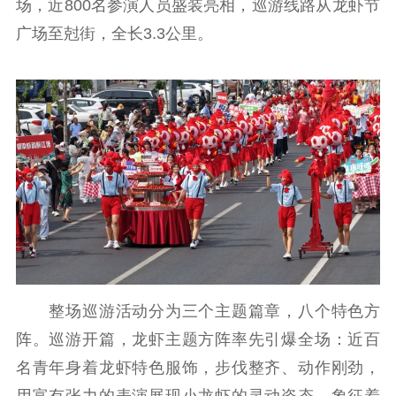
信息公开年度报
场，近800名参演人员盛装亮相，巡游线路从龙虾节
告
政策法规
广场至尅街，全长3.3公里。
工作动态
理论武装
理论学习
宣传宣讲
研究阐释
哲学社科
社科强省
工作通知
成果集萃
江苏文脉
资料下载
新闻宣传
整场巡游活动分为三个主题篇章，八个特色方
阵。巡游开篇，龙虾主题方阵率先引爆全场：近百
主题宣传
对外宣传
新闻发布
名青年身着龙虾特色服饰，步伐整齐、动作刚劲，
记者之家
品牌栏目