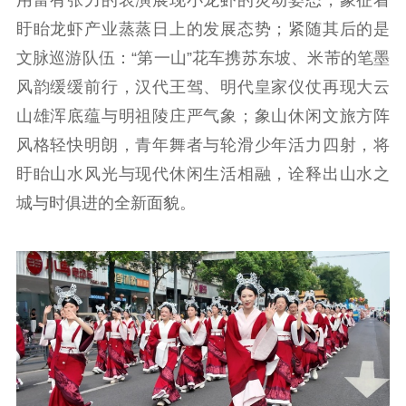
用富有张力的表演展现小龙虾的灵动姿态，象征着
文化文艺
盱眙龙虾产业蒸蒸日上的发展态势；紧随其后的是
文脉巡游队伍：“第一山”花车携苏东坡、米芾的笔墨
精品生产
文化惠民
文化传承
风韵缓缓前行，汉代王驾、明代皇家仪仗再现大云
文化交流
体制改革
文化产业
山雄浑底蕴与明祖陵庄严气象；象山休闲文旅方阵
紫金文化艺术节
品牌活动
紫艺舞台
风格轻快明朗，青年舞者与轮滑少年活力四射，将
精神文明
盱眙山水风光与现代休闲生活相融，诠释出山水之
文明创建
文明实践
文明培育
城与时俱进的全新面貌。
先进典型
社会宣传
思想政治教育
爱国主义教育
全民国防教育
红色资源保护利
用