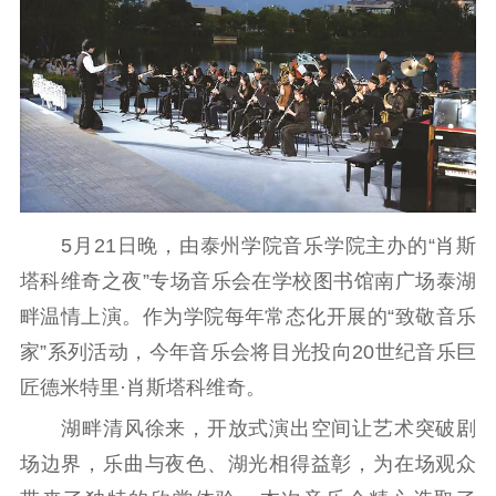
理论武装
理论学习
宣传宣讲
研究阐释
哲学社科
社科强省
工作通知
成果集萃
江苏文脉
资料下载
新闻宣传
5月21日晚，由泰州学院音乐学院主办的“肖斯
塔科维奇之夜”专场音乐会在学校图书馆南广场泰湖
主题宣传
对外宣传
新闻发布
畔温情上演。作为学院每年常态化开展的“致敬音乐
记者之家
品牌栏目
家”系列活动，今年音乐会将目光投向20世纪音乐巨
文化文艺
匠德米特里·肖斯塔科维奇。
精品生产
文化惠民
文化传承
湖畔清风徐来，开放式演出空间让艺术突破剧
文化交流
体制改革
文化产业
场边界，乐曲与夜色、湖光相得益彰，为在场观众