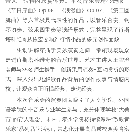
带来了独特的欣赏体验。本次音乐会精心选取了
紫金文化艺术节
品牌活动
紫艺舞台
《节日序曲》Op.96、《浪漫曲》Op.97、《第二圆
精神文明
舞曲》等六首极具代表性的作品，以管乐合奏、钢
文明创建
文明实践
文明培育
琴协奏、弦乐四重奏等演绎形式，完整呈现了肖斯
先进典型
塔科维奇从恢宏交响到抒情小品的多元创作面貌。
生动讲解穿插于美妙演奏之间，带领现场观众
社会宣传
走进肖斯塔科维奇的音乐世界。艺术主讲人王雪澄
思想政治教育
爱国主义教育
全民国防教育
老师与35名师生携手，创新采用演奏+互动赏析的形
红色资源保护利
式，深入浅出地解读作品背后的创作故事与情感内
用
核，让观众真正听懂经典、走进经典。
新闻出版
本次音乐会的演奏团队吸引了人文学院、外国
语学院的非音乐专业学生参与，充分体现学校“大美
精品出版
全民阅读
出版监管
育”的育人理念。未来，泰州学院将持续深耕“致敬音
扫黄打非
乐家”系列品牌活动，常态化开展高品质校园美育实
电影工作