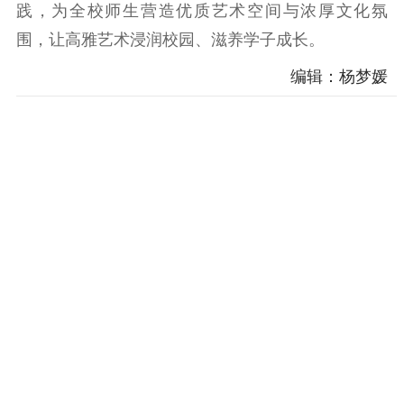
践，为全校师生营造优质艺术空间与浓厚文化氛
电影创作
电影市场
围，让高雅艺术浸润校园、滋养学子成长。
编辑：杨梦媛
机关党建
党建要闻
学习在线
文化人才
紫金人才
职称评审
数据资源
公共服务
新时代公民素养
新闻出版
作品著作权
提升资源库
政务服务
登记服务
科研创新
智库服务
文艺创作
服务管理平台
管理平台
服务管理