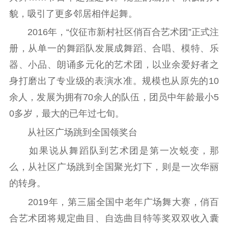
新闻出版
貌，吸引了更多邻居相伴起舞。
精品出版
全民阅读
出版监管
2016年，“仪征市新村社区俏百合艺术团”正式注
扫黄打非
册，从单一的舞蹈队发展成舞蹈、合唱、模特、乐
器、小品、朗诵多元化的艺术团，以业余爱好者之
电影工作
身打磨出了专业级的表演水准。规模也从原先的10
电影创作
电影市场
余人，发展为拥有70余人的队伍，团员中年龄最小5
0多岁，最大的已年过七旬。
机关党建
从社区广场跳到全国领奖台
党建要闻
学习在线
如果说从舞蹈队到艺术团是第一次蜕变，那
文化人才
么，从社区广场跳到全国聚光灯下，则是一次华丽
的转身。
紫金人才
职称评审
2019年，第三届全国中老年广场舞大赛，俏百
数据资源
合艺术团将规定曲目、自选曲目特等奖双双收入囊