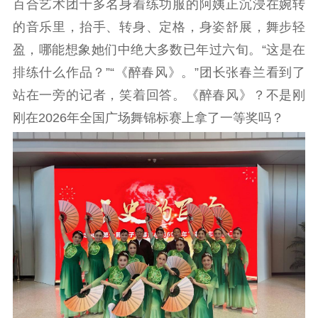
百合艺术团十多名身着练功服的阿姨正沉浸在婉转
信息公开年度报
告
政策法规
的音乐里，抬手、转身、定格，身姿舒展，舞步轻
盈，哪能想象她们中绝大多数已年过六旬。“这是在
工作动态
排练什么作品？”“《醉春风》。”团长张春兰看到了
站在一旁的记者，笑着回答。《醉春风》？不是刚
理论武装
刚在2026年全国广场舞锦标赛上拿了一等奖吗？
理论学习
宣传宣讲
研究阐释
哲学社科
社科强省
工作通知
成果集萃
江苏文脉
资料下载
新闻宣传
主题宣传
对外宣传
新闻发布
记者之家
品牌栏目