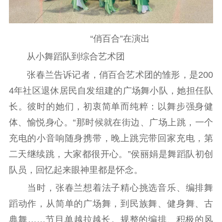
文化文艺
精品生产
文化惠民
文化传承
“俏百合”在演出
文化交流
体制改革
文化产业
从小舞蹈队到综合艺术团
紫金文化艺术节
品牌活动
紫艺舞台
张春兰告诉记者，俏百合艺术团的雏形，是200
4年社区退休居民自发组建的广场舞小队，她担任队
精神文明
长。彼时的她们，初衷简单而纯粹：以舞步强身健
文明创建
文明实践
文明培育
体、愉悦身心。“那时候就在街边、广场上跳，一个
先进典型
充电的小音响随身携带，晚上跳完带回家充电，第
社会宣传
二天继续跳，大家都很开心。”侯丽娟是舞蹈队初创
队员，回忆起来眼神里都是怀念。
思想政治教育
爱国主义教育
全民国防教育
当时，张春兰想着法子精心挑选音乐、编排舞
红色资源保护利
蹈动作，从简单的广场舞，到民族舞、健身舞、古
用
典舞……节目单越拉越长。规整的编排、积极的风