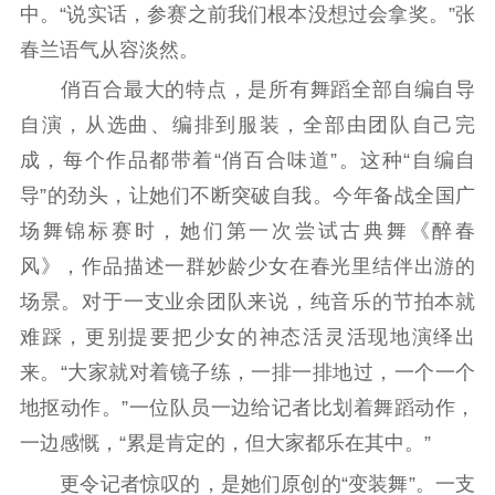
公共服务
中。“说实话，参赛之前我们根本没想过会拿奖。”张
春兰语气从容淡然。
新时代公民素养
新闻出版
作品著作权
提升资源库
政务服务
登记服务
俏百合最大的特点，是所有舞蹈全部自编自导
科研创新
智库服务
文艺创作
自演，从选曲、编排到服装，全部由团队自己完
服务管理平台
管理平台
服务管理
成，每个作品都带着“俏百合味道”。这种“自编自
文化产业
数字出版
新闻发布工作备
导”的劲头，让她们不断突破自我。今年备战全国广
统计分析
审读服务
案管理系统
场舞锦标赛时，她们第一次尝试古典舞《醉春
电影
理论宣讲
政工继续教育学
风》，作品描述一群妙龄少女在春光里结伴出游的
服务
共建共享平台
习平台
场景。对于一支业余团队来说，纯音乐的节拍本就
责任编辑注册
业务申报系统
难踩，更别提要把少女的神态活灵活现地演绎出
来。“大家就对着镜子练，一排一排地过，一个一个
地抠动作。”一位队员一边给记者比划着舞蹈动作，
一边感慨，“累是肯定的，但大家都乐在其中。”
更令记者惊叹的，是她们原创的“变装舞”。一支