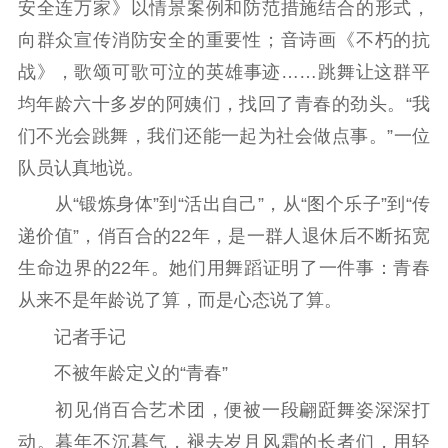
安全连万家》以情景案例和防范措施结合的形式，
向群众宣传消防安全的重要性；音诗画《不朽的抗
战》，歌颂可歌可泣的英雄事迹……跳舞让这群平
均年龄六十多岁的阿姨们，找回了青春的劲头。“我
们不光会跳舞，我们还能一起为社会做点事。”一位
队员认真地说。
从“锻炼身体”到“活出自己”，从“图个乐子”到“传
递价值”，俏百合的22年，是一群人退休后不断拓宽
生命边界的22年。她们用舞蹈证明了一件事：青春
从来不是年龄说了算，而是心态说了算。
记者手记
不被年龄定义的“青春”
初见俏百合艺术团，便被一段翩跹舞姿深深打
动。暮年不沉暮气，褪去岁月风霜的长者们，用轻