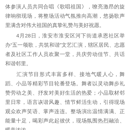
体参演人员共同合唱《歌唱祖国》，嘹亮激昂的旋
电影工作
律响彻现场，将整场活动气氛推向高潮，悠扬歌声
电影创作
电影市场
里满含对伟大祖国的真挚礼赞与美好祝愿。
4月28日，淮安市淮安区河下街道承恩社区举
机关党建
办“五一颂歌，共筑和谐”文艺汇演，辖区居民、志愿
党建要闻
学习在线
者及社区工作人员欢聚一堂，共庆劳动佳节、共话
文化人才
和谐邻里。
汇演节目形式丰富多样、接地气暖人心，舞
紫金人才
职称评审
蹈、小品等精彩节目轮番登场。舞者以灵动舞步礼
数据资源
赞劳动之美、抒发对美好生活的热爱；小品取材邻
里日常，语言诙谐风趣、情节鲜活生动，引得现场
公共服务
观众欢声笑语、掌声连连。整场演出温情满满、正
新时代公民素养
新闻出版
作品著作权
能量十足，喝彩声此起彼伏，现场氛围热烈融洽、
提升资源库
政务服务
登记服务
暖意浓浓。