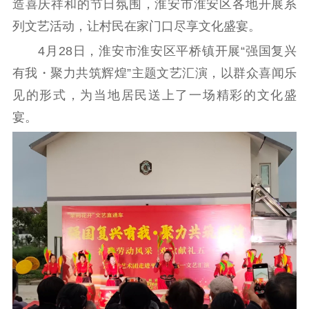
造喜庆祥和的节日氛围，淮安市淮安区各地开展系
列文艺活动，让村民在家门口尽享文化盛宴。
理论武装
4月28日，淮安市淮安区平桥镇开展“强国复兴
理论学习
宣传宣讲
研究阐释
有我・聚力共筑辉煌”主题文艺汇演，以群众喜闻乐
哲学社科
见的形式，为当地居民送上了一场精彩的文化盛
宴。
社科强省
工作通知
成果集萃
江苏文脉
资料下载
新闻宣传
主题宣传
对外宣传
新闻发布
记者之家
品牌栏目
文化文艺
精品生产
文化惠民
文化传承