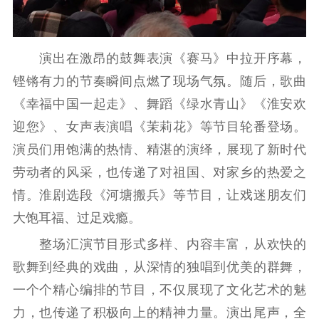
文化交流
体制改革
文化产业
紫金文化艺术节
品牌活动
紫艺舞台
演出在激昂的鼓舞表演《赛马》中拉开序幕，
精神文明
铿锵有力的节奏瞬间点燃了现场气氛。随后，歌曲
文明创建
文明实践
文明培育
《幸福中国一起走》、舞蹈《绿水青山》《淮安欢
先进典型
迎您》、女声表演唱《茉莉花》等节目轮番登场。
演员们用饱满的热情、精湛的演绎，展现了新时代
社会宣传
劳动者的风采，也传递了对祖国、对家乡的热爱之
思想政治教育
爱国主义教育
全民国防教育
情。淮剧选段《河塘搬兵》等节目，让戏迷朋友们
红色资源保护利
大饱耳福、过足戏瘾。
用
整场汇演节目形式多样、内容丰富，从欢快的
新闻出版
歌舞到经典的戏曲，从深情的独唱到优美的群舞，
一个个精心编排的节目，不仅展现了文化艺术的魅
精品出版
全民阅读
出版监管
力，也传递了积极向上的精神力量。演出尾声，全
扫黄打非