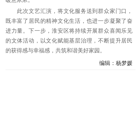
科研创新
智库服务
文艺创作
服务管理平台
管理平台
服务管理
此次文艺汇演，将文化服务送到群众家门口，
文化产业
数字出版
新闻发布工作备
既丰富了居民的精神文化生活，也进一步凝聚了奋
统计分析
审读服务
案管理系统
进力量。下一步，淮安区将持续开展群众喜闻乐见
电影
理论宣讲
政工继续教育学
的文体活动，以文化赋能基层治理，不断提升居民
服务
共建共享平台
习平台
的获得感与幸福感，共筑和谐美好家园。
责任编辑注册
业务申报系统
编辑：杨梦媛