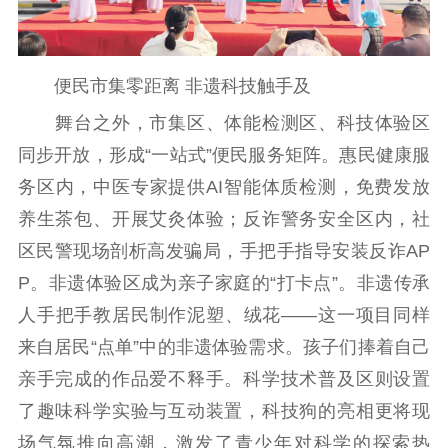
扫黄打非
电影工作
便民市集零距离 非遗科技触手及
电影创作
电影市场
舞台之外，市集区、体能检测区、科技体验区
同步开放，形成“一站式”便民服务矩阵。惠民健康服
机关党建
务区内，中医专家提供AI智能体质检测，免费发放
党建要闻
学习在线
养生茶包、开展艾灸体验；反诈警务安全区内，社
区民警现场剖析高发骗局，手把手指导安装反诈AP
文化人才
P。非遗体验区成为亲子家庭的“打卡点”。非遗传承
紫金人才
职称评审
人手把手教居民制作泥塑、绒花——这一项目同样
数据资源
来自居民“点单”中的非遗体验需求。孩子们捧着自己
亲手完成的作品爱不释手。科学技术普及区则设置
公共服务
了趣味科学实验与互动装置，科技狗的亮相更将现
新时代公民素养
新闻出版
作品著作权
场气氛推向高潮，激发了青少年对科学的探索热