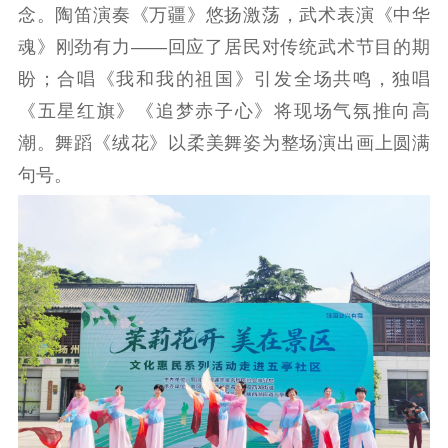
精品生产
文化惠民
文化传承
念。陶笛演奏《万疆》悠扬激荡，武术表演《中华
魂》刚劲有力——回应了居民对传统武术节目的期
文化交流
体制改革
文化产业
盼；合唱《我和我的祖国》引发全场共鸣，独唱
紫金文化艺术节
品牌活动
紫艺舞台
《五星红旗》《追梦赤子心》将现场气氛推向高
精神文明
潮。舞蹈《绒花》以柔美舞姿为整场演出画上圆满
文明创建
文明实践
文明培育
句号。
先进典型
社会宣传
思想政治教育
爱国主义教育
全民国防教育
红色资源保护利
用
新闻出版
精品出版
全民阅读
出版监管