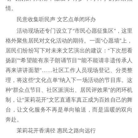
提升资源库
政务服务
登记服务
情。
科研创新
智库服务
文艺创作
民意收集听民声 文艺点单闭环办
服务管理平台
管理平台
服务管理
活动现场还专门设立了“市民心愿征集区”，这里
文化产业
数字出版
新闻发布工作备
统计分析
审读服务
案管理系统
格外聚焦居民对文化活动的期待。一面“心愿墙”上，
电影
理论宣讲
政工继续教育学
居民们纷纷写下对未来文艺演出的建议：“下次想看
服务
共建共享平台
习平台
扬剧”“希望能有亲子朗诵节目”“能不能请非遗传承人
责任编辑注册
业务申报系统
再来讲讲面塑”……社区工作人员现场登记、分类整
理，将这些“文化点单”纳入下一场活动的节目库。这
种“群众点节目、社区派演出、居民评效果”的闭环机
制，让“茉莉花开”文艺直通车真正成为百姓自己的舞
台，让文化服务不再是单向输送，而是温暖的双向
奔赴。
茉莉花开香满径 惠民之路向远行