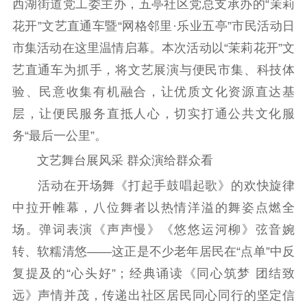
西湖街道党工委主办，五亭社区党总支承办的“茉莉
工作动态
花开”文艺直通车暨“网格邻里·乐业五亭”市民活动日
市集活动在这里温情启幕。本次活动以“茉莉花开”文
理论武装
艺直通车为抓手，将文艺展演与便民市集、科技体
理论学习
宣传宣讲
研究阐释
验、民意收集有机融合，让优质文化资源直达基
层，让便民服务直抵人心，切实打通公共文化服
哲学社科
务“最后一公里”。
社科强省
工作通知
成果集萃
文艺舞台展风采 群众演给群众看
江苏文脉
资料下载
活动在开场舞《打起手鼓唱起歌》的欢快旋律
新闻宣传
中拉开帷幕，八位舞者以热情洋溢的舞姿点燃全
场。弹词表演《声声慢》《悠悠运河柳》弦音婉
主题宣传
对外宣传
新闻发布
转、软糯清悠——这正是不少老年居民在“点单”中反
记者之家
品牌栏目
复提及的“心头好”；经典诵读《同心筑梦 团结致
文化文艺
远》声情并茂，传递出社区居民同心同行的坚定信