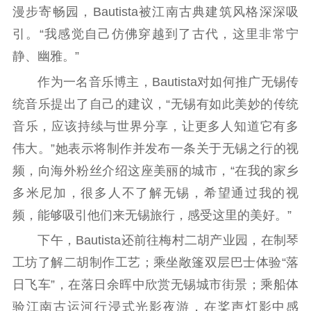
漫步寄畅园，Bautista被江南古典建筑风格深深吸
电影工作
引。“我感觉自己仿佛穿越到了古代，这里非常宁
电影创作
电影市场
静、幽雅。”
作为一名音乐博主，Bautista对如何推广无锡传
机关党建
统音乐提出了自己的建议，“无锡有如此美妙的传统
党建要闻
学习在线
音乐，应该持续与世界分享，让更多人知道它有多
伟大。”她表示将制作并发布一条关于无锡之行的视
文化人才
频，向海外粉丝介绍这座美丽的城市，“在我的家乡
紫金人才
职称评审
多米尼加，很多人不了解无锡，希望通过我的视
数据资源
频，能够吸引他们来无锡旅行，感受这里的美好。”
下午，Bautista还前往梅村二胡产业园，在制琴
公共服务
工坊了解二胡制作工艺；乘坐敞篷双层巴士体验“落
新时代公民素养
新闻出版
作品著作权
日飞车”，在落日余晖中欣赏无锡城市街景；乘船体
提升资源库
政务服务
登记服务
验江南古运河行浸式光影夜游，在桨声灯影中感