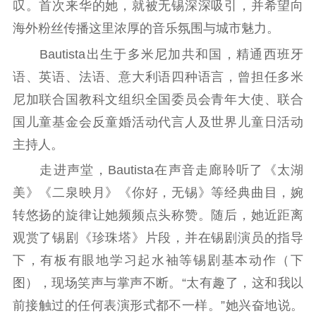
文化交流
体制改革
文化产业
叹。首次来华的她，就被无锡深深吸引，并希望向
紫金文化艺术节
品牌活动
紫艺舞台
海外粉丝传播这里浓厚的音乐氛围与城市魅力。
Bautista出生于多米尼加共和国，精通西班牙
精神文明
语、英语、法语、意大利语四种语言，曾担任多米
文明创建
文明实践
文明培育
尼加联合国教科文组织全国委员会青年大使、联合
先进典型
国儿童基金会反童婚活动代言人及世界儿童日活动
主持人。
社会宣传
走进声堂，Bautista在声音走廊聆听了《太湖
思想政治教育
爱国主义教育
全民国防教育
美》《二泉映月》《你好，无锡》等经典曲目，婉
红色资源保护利
转悠扬的旋律让她频频点头称赞。随后，她近距离
用
观赏了锡剧《珍珠塔》片段，并在锡剧演员的指导
新闻出版
下，有板有眼地学习起水袖等锡剧基本动作（下
图），现场笑声与掌声不断。“太有趣了，这和我以
精品出版
全民阅读
出版监管
前接触过的任何表演形式都不一样。”她兴奋地说。
扫黄打非