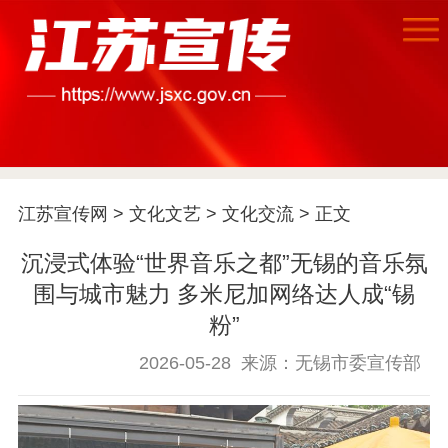
首页
江苏宣传网
>
文化文艺
>
文化交流
> 正文
江苏要闻
沉浸式体验“世界音乐之都”无锡的音乐氛
公示公告
围与城市魅力 多米尼加网络达人成“锡
粉”
通知公告
信息公开制度
信息公开指南
信息公开年度报
2026-05-28
来源：无锡市委宣传部
告
政策法规
工作动态