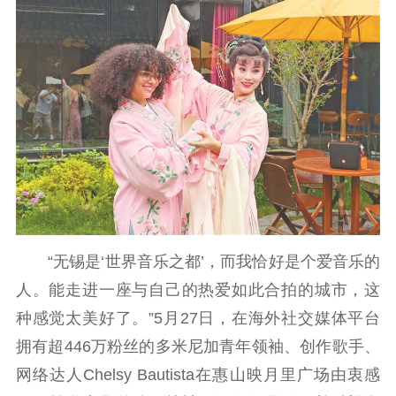
理论武装
理论学习
宣传宣讲
研究阐释
哲学社科
社科强省
工作通知
成果集萃
江苏文脉
资料下载
新闻宣传
“无锡是‘世界音乐之都’，而我恰好是个爱音乐的
主题宣传
对外宣传
新闻发布
人。能走进一座与自己的热爱如此合拍的城市，这
记者之家
品牌栏目
种感觉太美好了。”5月27日，在海外社交媒体平台
文化文艺
拥有超446万粉丝的多米尼加青年领袖、创作歌手、
精品生产
文化惠民
文化传承
网络达人Chelsy Bautista在惠山映月里广场由衷感