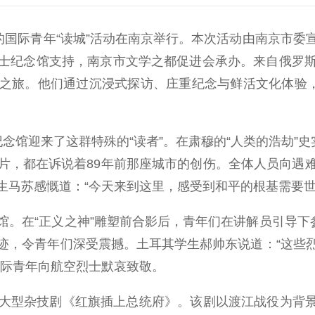
的国际青年“读城”活动在南京举行。本次活动由南京市
士纪念馆支持，南京市文学之都促进会承办。来自俄罗
之旅。他们通过沉浸式探访、庄重纪念与鲜活文化体验，
迎来了这群特殊的“读者”。在肃穆的“人类的浩劫”史
片，都在诉说着89年前那座城市的创伤。全体人员向遇
生马苏感慨道：“今天来到这里，感受到和平的根基需要世
在“正义之神”雕塑前合影后，青年们在讲解员引导下参
迹，令青年们深受震撼。土耳其学生郝帅东说道：“这些
国际青年向航空烈士默哀致敬。
杂技剧《红旗插上总统府》。该剧以渡江战役为背景，