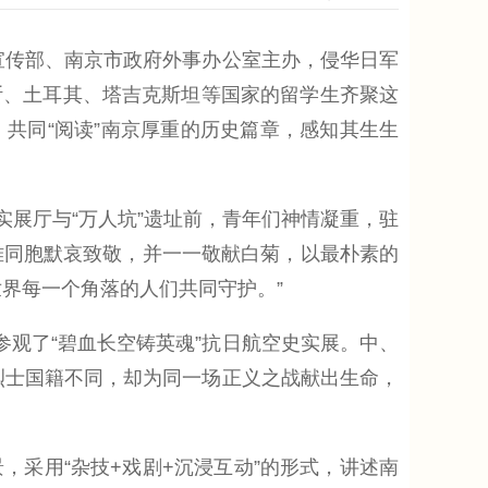
委宣传部、南京市政府外事办公室主办，侵华日军
斯、土耳其、塔吉克斯坦等国家的留学生齐聚这
共同“阅读”南京厚重的历史篇章，感知其生生
实展厅与“万人坑”遗址前，青年们神情凝重，驻
难同胞默哀致敬，并一一敬献白菊，以最朴素的
界每一个角落的人们共同守护。”
观了“碧血长空铸英魂”抗日航空史实展。中、
烈士国籍不同，却为同一场正义之战献出生命，
采用“杂技+戏剧+沉浸互动”的形式，讲述南