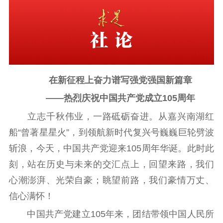
首页
江苏要闻
公示公告
在新征程上奋力谱写强党强国新篇章
通知公告
信息公开制度
信息公开指南
——热烈庆祝中国共产党成立105周年
信息公开年度报
告
政策法规
立志千秋伟业，一路砥砺奋进。从嘉兴南湖红
船“曾著星星火”，到领航新时代复兴号巍巍巨轮劈波
工作动态
斩浪，今天，中国共产党迎来105周年华诞。此时此
理论武装
刻，站在历史与未来的交汇点上，回望来路，我们
心潮澎湃、光荣自豪；眺望前路，我们豪情万丈、
理论学习
宣传宣讲
研究阐释
信心满怀！
哲学社科
中国共产党建立105年来，团结带领中国人民所