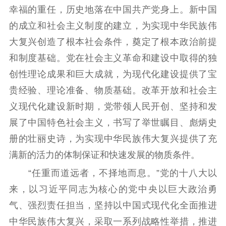
先进典型
幸福的重任，历史地落在中国共产党身上。新中国
的成立和社会主义制度的建立，为实现中华民族伟
社会宣传
大复兴创造了根本社会条件，奠定了根本政治前提
思想政治教育
爱国主义教育
全民国防教育
和制度基础。党在社会主义革命和建设中取得的独
红色资源保护利
创性理论成果和巨大成就，为现代化建设提供了宝
用
贵经验、理论准备、物质基础。改革开放和社会主
新闻出版
义现代化建设新时期，党带领人民开创、坚持和发
展了中国特色社会主义，书写了举世瞩目、彪炳史
精品出版
全民阅读
出版监管
册的壮丽史诗，为实现中华民族伟大复兴提供了充
扫黄打非
满新的活力的体制保证和快速发展的物质条件。
电影工作
“任重而道远者，不择地而息。”党的十八大以
电影创作
电影市场
来，以习近平同志为核心的党中央以巨大政治勇
气、强烈责任担当，坚持以中国式现代化全面推进
机关党建
中华民族伟大复兴，采取一系列战略性举措，推进