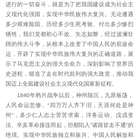
进行的一切奋斗，就是为了把我国建设成为社会主
社科强省
工作通知
成果集萃
义现代化强国，实现中华民族伟大复兴。无论遭遇
江苏文脉
资料下载
多少艰难险阻、历经多少生死考验、付出多少惨烈
新闻宣传
牺牲，我们党都初心不改、矢志如磐，经过波澜壮
主题宣传
对外宣传
新闻发布
阔的伟大斗争，从根本上改变了中国人民的前途命
运，开辟了实现中华民族伟大复兴的正确道路，展
记者之家
品牌栏目
示了马克思主义的强大生命力，深刻影响了世界历
文化文艺
史进程，锻造了走在时代前列的强大政党，推动我
精品生产
文化惠民
文化传承
国迈上全面建设社会主义现代化国家新征程。
文化交流
体制改革
文化产业
1840年鸦片战争以后，神州陆沉，九原板荡，
紫金文化艺术节
品牌活动
紫艺舞台
人民命运悲惨。“四万万人齐下泪，天涯何处是神
州”，多少仁人志士苦苦求索，洋务运动、戊戌变
精神文明
法、辛亥革命接连而起，但都陷入“诸路皆走不通”的
文明创建
文明实践
文明培育
绝境。实现中华民族独立和振兴、中国人民解放和