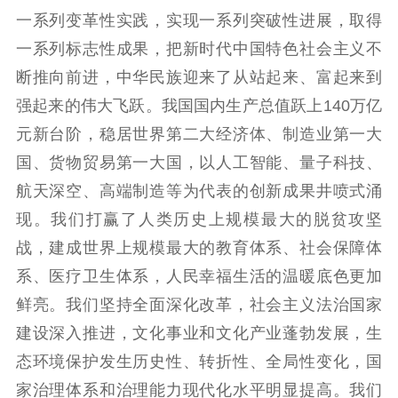
党建要闻
学习在线
一系列变革性实践，实现一系列突破性进展，取得
一系列标志性成果，把新时代中国特色社会主义不
文化人才
断推向前进，中华民族迎来了从站起来、富起来到
紫金人才
职称评审
强起来的伟大飞跃。我国国内生产总值跃上140万亿
数据资源
元新台阶，稳居世界第二大经济体、制造业第一大
国、货物贸易第一大国，以人工智能、量子科技、
公共服务
航天深空、高端制造等为代表的创新成果井喷式涌
新时代公民素养
新闻出版
作品著作权
现。我们打赢了人类历史上规模最大的脱贫攻坚
提升资源库
政务服务
登记服务
战，建成世界上规模最大的教育体系、社会保障体
科研创新
智库服务
文艺创作
系、医疗卫生体系，人民幸福生活的温暖底色更加
服务管理平台
管理平台
服务管理
鲜亮。我们坚持全面深化改革，社会主义法治国家
文化产业
数字出版
新闻发布工作备
建设深入推进，文化事业和文化产业蓬勃发展，生
统计分析
审读服务
案管理系统
态环境保护发生历史性、转折性、全局性变化，国
电影
理论宣讲
政工继续教育学
服务
共建共享平台
习平台
家治理体系和治理能力现代化水平明显提高。我们